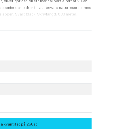
 vilket gör den till ett mer hållbart alternativ. Den
eponier och bidrar till att bevara naturresurser med
läppen. Svart bläck. Skrivlängd: 600 meter.
ta kvantitet på 250st