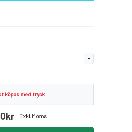
+
t köpas med tryck
00kr
Exkl.moms