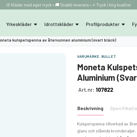
🎨 Kläder med eget tryck • 🚚 Snabb leverans • ⭐ Tryck i hög kvalitet
Yrkeskläder
Idrottskläder
Profilprodukter
F
oneta kulspetspenna av återvunnen aluminium (svart bläck)
VARUMÄRKE:
BULLET
Moneta Kulspet
Aluminium (svar
Art.nr:
107822
Beskrivning
Specifikati
Kulspetspenna tillverkad av åte
glans och slående kromdetaljer.