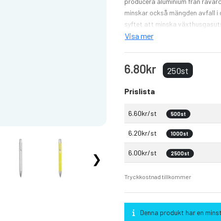
producera aluminium från råvaror,
minskar också mängden avfall i d
syftet att minska växthusgasuts
Visa mer
6.80kr
250st
Prislista
6.60kr/st
500st
6.20kr/st
1000st
6.00kr/st
2500st
❯
Tryckkostnad tillkommer
Denna produkt har en mins