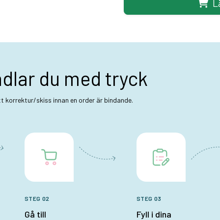
L
ndlar du med tryck
ett korrektur/skiss innan en order är bindande.
STEG 02
STEG 03
Gå till
Fyll i dina