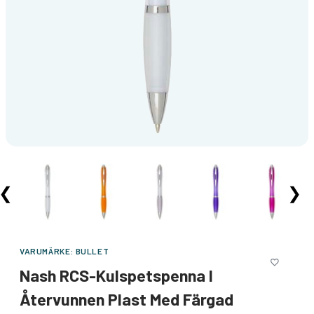
❮
❯
VARUMÄRKE:
BULLET
Nash RCS-Kulspetspenna I
Återvunnen Plast Med Färgad