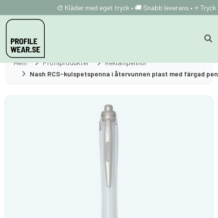
🎨 Kläder med eget tryck • 🚚 Snabb leverans • ⭐ Tryck 
Hem
Profilprodukter
Reklampennor
Nash RCS-kulspetspenna i återvunnen plast med färgad penn