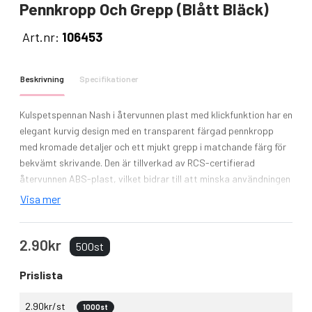
Pennkropp Och Grepp (blått Bläck)
Art.nr:
106453
Beskrivning
Specifikationer
Kulspetspennan Nash i återvunnen plast med klickfunktion har en
elegant kurvig design med en transparent färgad pennkropp
med kromade detaljer och ett mjukt grepp i matchande färg för
bekvämt skrivande. Den är tillverkad av RCS-certifierad
återvunnen ABS-plast, vilket bidrar till att minska användningen
av jungfruliga material samtidigt som hållbarheten bibehålls. En
Visa mer
rABS-logotyp finns på baksidan som visar att produkten
innehåller återvunnet material. Bläckfärg: Blå. NIB-storlek: 1,0
2.90kr
mm. Skrivlängd: 1000 meter.
500st
Prislista
2.90kr/st
1000st