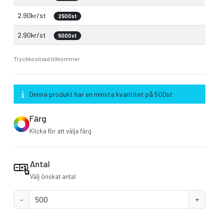
2.90kr/st
2500st
2.90kr/st
5000st
Tryckkostnad tillkommer
Denna produkt har en minsta kvantitet på 500st
Färg
Klicka för att välja färg
Antal
Välj önskat antal
-
+