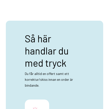
Detaljhandels tagg som hjälper presentation för
detaljhandelsförsäljning
UKCA märkt
Så här
handlar du
med tryck
Du får alltid en offert samt ett
korrektur/skiss innan en order är
bindande.