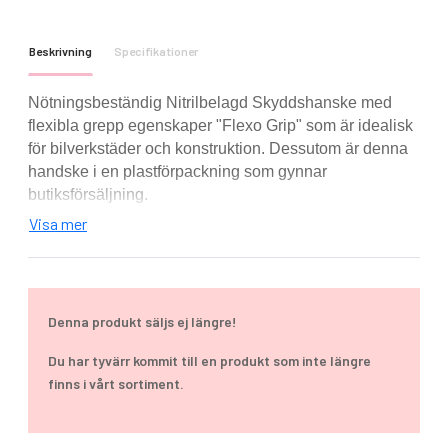
Beskrivning
Specifikationer
Nötningsbeständig Nitrilbelagd Skyddshanske med
flexibla grepp egenskaper "Flexo Grip" som är idealisk
för bilverkstäder och konstruktion.
Dessutom är denna
handske i en plastförpackning som gynnar
butiksförsäljning.
Visa mer
Handflatan doppad för att öka fingerfärdighet och
ventilation
Idealisk för bil reparationer, konstruktion och andra
sektorer
Denna produkt säljs ej längre!
Sömlös 13 gauge liner
Andande sömlös liner
Du har tyvärr kommit till en produkt som inte längre
Lite ludd konstruktion för minimal förorening
finns i vårt sortiment.
Lätt för bättre komfort
CE Certifierad