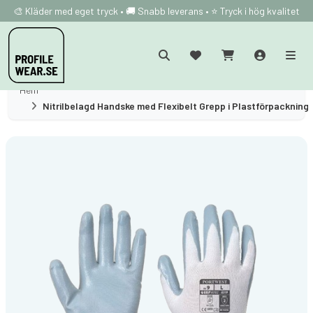
🎨 Kläder med eget tryck • 🚚 Snabb leverans • ⭐ Tryck i hög kvalitet
Hem
Nitrilbelagd Handske med Flexibelt Grepp i Plastförpackning