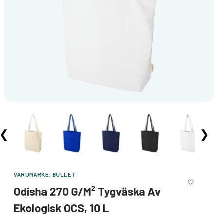
❮
❯
VARUMÄRKE:
BULLET
Odisha 270 G/m² Tygväska Av
Ekologisk OCS, 10 L