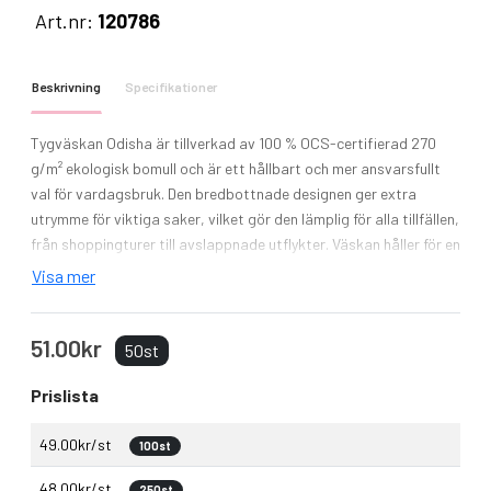
Art.nr:
120786
Beskrivning
Specifikationer
Tygväskan Odisha är tillverkad av 100 % OCS-certifierad 270
g/m² ekologisk bomull och är ett hållbart och mer ansvarsfullt
val för vardagsbruk. Den bredbottnade designen ger extra
utrymme för viktiga saker, vilket gör den lämplig för alla tillfällen,
från shoppingturer till avslappnade utflykter. Väskan håller för en
vikt på upp till 10 kilo. Volymkapacitet: 10 liter.
Visa mer
51.00kr
50st
Prislista
49.00kr/st
100st
48.00kr/st
250st