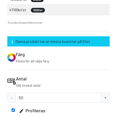
47.00kr/st
1000st
Tryckkostnad tillkommer
Denna produkt har en minsta kvantitet på 50st
Färg
Klicka för att välja färg
Antal
Välj önskat antal
-
+
Profileras