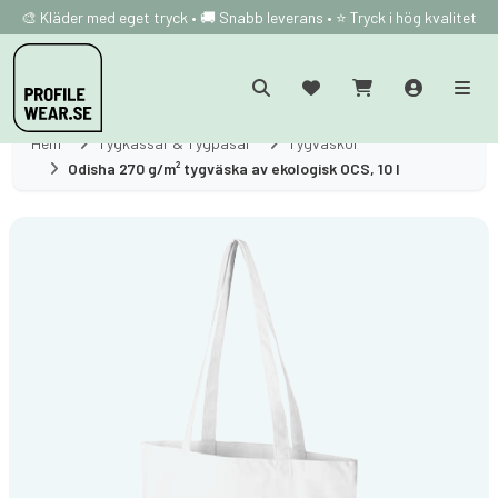
🎨 Kläder med eget tryck • 🚚 Snabb leverans • ⭐ Tryck i hög kvalitet
Hem
Tygkassar & Tygpåsar
Tygväskor
Odisha 270 g/m² tygväska av ekologisk OCS, 10 l