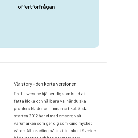
offertförfrågan
Vår story - den korta versionen
Profilewear.se hjälper dig som kund att
fatta kloka och hållbara val när du ska
profilera kläder och annan artikel. Sedan
starten 2012 har vi med omsorg valt
varumärken som ger dig som kund mycket
värde. All förädling på textilier sker i Sverige
både inhouse och hos partners som