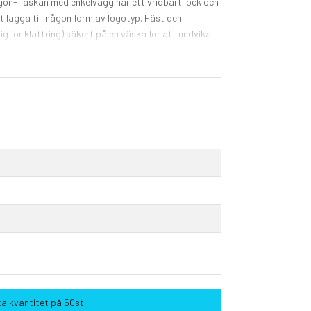
egon-flaskan med enkelvägg har ett vridbart lock och
 lägga till någon form av logotyp. Fäst den
ig för klättring) säkert på en väska för att undvika
och godkänd enligt tysk lagstiftning om
r ftalatinnehåll enligt REACH.
a kvantitet på 50st