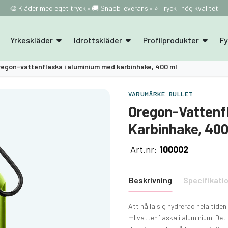
🎨 Kläder med eget tryck • 🚚 Snabb leverans • ⭐ Tryck i hög kvalitet
Yrkeskläder
Idrottskläder
Profilprodukter
F
regon-vattenflaska i aluminium med karbinhake, 400 ml
VARUMÄRKE:
BULLET
Oregon-Vattenf
Karbinhake, 400
Art.nr:
100002
Beskrivning
Specifikati
Att hålla sig hydrerad hela tide
ml vattenflaska i aluminium. Det 