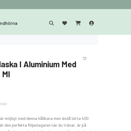
yndhörna
laska I Aluminium Med
 Ml
oner
n är möjligt med denna hållbara men ändå lätta 400
är den perfekta följeslagaren när du tränar, är på