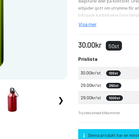
dagsturer eller på kontoret. Or
erbjuder gott om utrymme för att
bifogade karbinhaken (inte lämpl
att tappa den. BPA-fri, testad 
Visa mer
livsmedelssäkerhet (LFGB) och fö
30.00kr
50st
Prislista
30.00kr/st
100st
29.00kr/st
250st
29.00kr/st
❯
1000st
Tryckkostnad tillkommer
Denna produkt har en minst