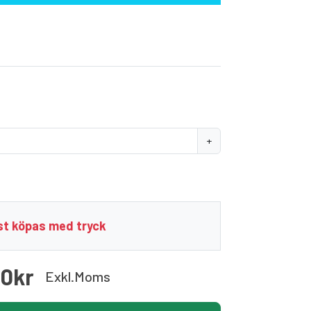
+
t köpas med tryck
00kr
Exkl.moms