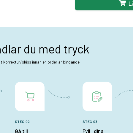
L
ndlar du med tryck
ett korrektur/skiss innan en order är bindande.
STEG 02
STEG 03
Gå till
Fyll i dina