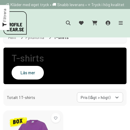
🎨 Kläder med eget tryck • 🚚 Snabb leverans • ⭐ Tryck i hög kvalitet
Filtrera
Hem
Fyndhörna
T-shirts
T-shirts
Läs mer
Totalt 1 T-shirts