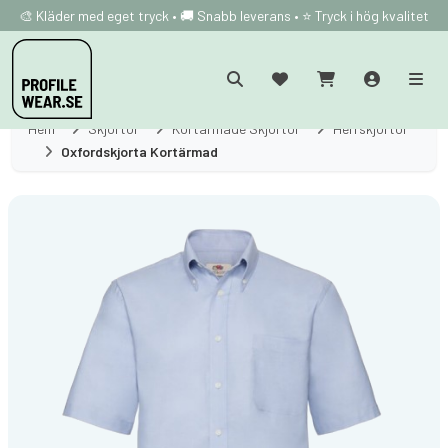
🎨 Kläder med eget tryck • 🚚 Snabb leverans • ⭐ Tryck i hög kvalitet
Hem
Skjortor
Kortärmade Skjortor
Herrskjortor
Oxfordskjorta Kortärmad