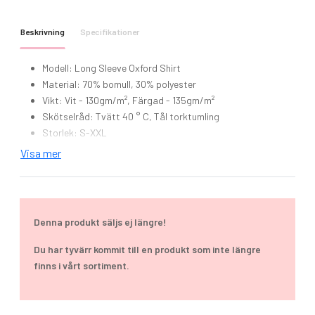
Beskrivning
Specifikationer
Modell: Long Sleeve Oxford Shirt
Material: 70% bomull, 30% polyester
Vikt: Vit - 130gm/m², Färgad - 135gm/m²
Skötselråd: Tvätt 40 ° C, Tål torktumling
Storlek: S-XXL
Klassisk Oxfordskjorta.
Visa mer
Kragen kan knäppas nedåt.
Kortärmad.
Bröstficka på vänster sida.
Skjortorna finns i 5 färger.
Denna produkt säljs ej längre!
Du har tyvärr kommit till en produkt som inte längre
finns i vårt sortiment.