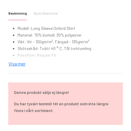
Beskrivning
Specifikationer
Modell: Long Sleeve Oxford Shirt
Material: 70% bomull, 30% polyester
Vikt: Vit - 130gm/m², Färgad - 135gm/m²
Skötselråd: Tvätt 40 ° C, Tål torktumling
Passform: Regular Fit
Storlek: S-XXL
Visa mer
Klassisk Oxfordskjorta.
Kragen kan knäppas nedåt.
Långärmad.
Bröstficka på vänster sida.
Denna produkt säljs ej längre!
Skjortan finns i 5 färger.
Du har tyvärr kommit till en produkt som inte längre
finns i vårt sortiment.