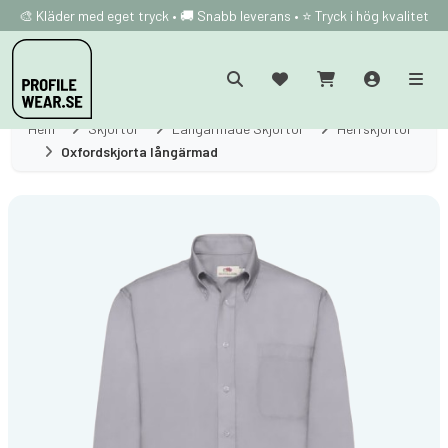
🎨 Kläder med eget tryck • 🚚 Snabb leverans • ⭐ Tryck i hög kvalitet
Hem
Skjortor
Långärmade Skjortor
Herrskjortor
Oxfordskjorta långärmad