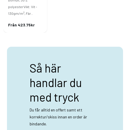
bomull, 30%
polyesterVikt: Vit -
130gm/m², Fär..
Från 423.75kr
Så här
handlar du
med tryck
Du får alltid en offert samt ett
korrektur/skiss innan en order är
bindande.