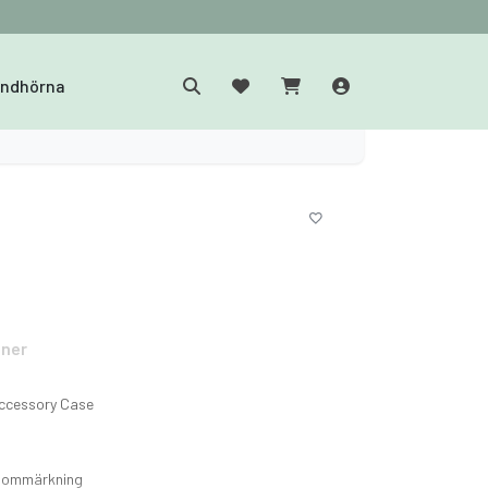
yndhörna
oner
 Accessory Case
l ommärkning