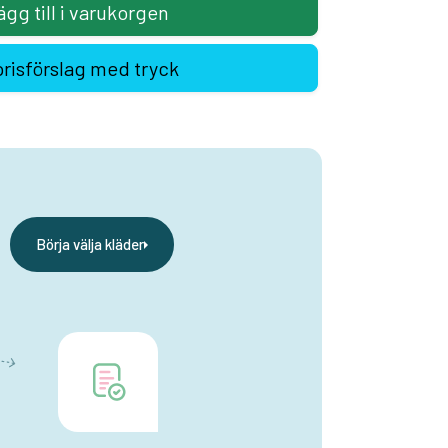
ägg till i varukorgen
prisförslag med tryck
Börja välja kläder