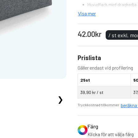
Huvudfack med dragkedja
Kan tvättas invändigt
Visa mer
Handtag
Kan dekoreras fram och b
42.00kr
/ st exkl. m
Prislista
Gäller endast vid profilering
25st
5
39,90 kr / st
37
❯
beräkna 
Tryckkostnad tillkommer
Färg
Klicka för att välja färg