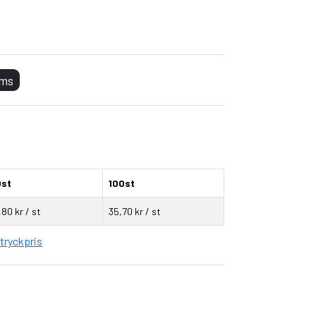
ak
oms
0st
100st
,80 kr / st
35,70 kr / st
tryckpris