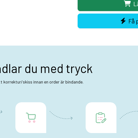
L
Få 
ndlar du med tryck
ett korrektur/skiss innan en order är bindande.