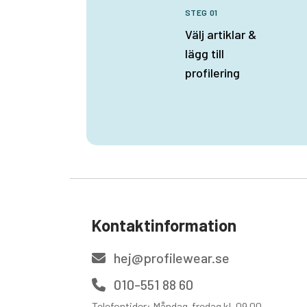
STEG 01
Välj artiklar &
lägg till
profilering
Kontaktinformation
hej@profilewear.se
010-551 88 60
Telefontider: Måndag-fredag kl. 09.00-