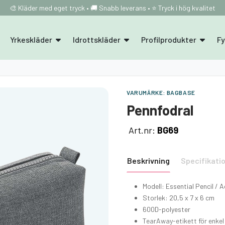
🎨 Kläder med eget tryck • 🚚 Snabb leverans • ⭐ Tryck i hög kvalitet
Yrkeskläder
Idrottskläder
Profilprodukter
F
VARUMÄRKE:
BAGBASE
Pennfodral
Art.nr:
BG69
Beskrivning
Specifikati
Modell: Essential Pencil /
Storlek: 20,5 x 7 x 6 cm
600D-polyester
TearAway-etikett för enke