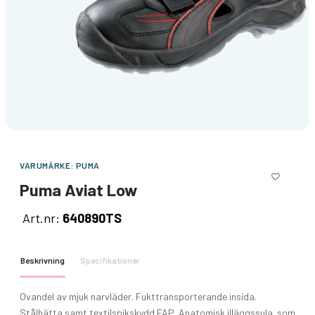
VARUMÄRKE:
PUMA
Puma Aviat Low
Art.nr:
640890TS
Beskrivning
Specifikationer
Ovandel av mjuk narvläder. Fukttransporterande insida.
Stålhätta samt textilspikskydd FAP. Anatomisk illäggssula som