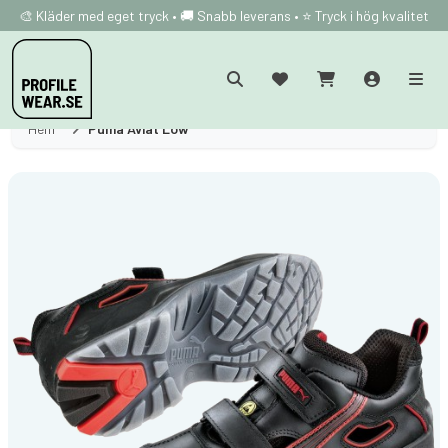
🎨 Kläder med eget tryck • 🚚 Snabb leverans • ⭐ Tryck i hög kvalitet
Hem
Puma Aviat Low