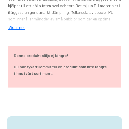
hjälper till att hålla foten sval och torr. Det mjuka PU materialet i
illäggssulan ger utmärkt dämpning. Mellansula av speciell PU
som innehåller mängder av små bubblor som ger en optimal
stötdämpning och mycket låg vikt. Slitsula av halksäker PU med
Visa mer
inslag av advanced CELL vilket ger utmärkt stötdämpning och
stabilitet för foten. Den säkerställer och utmärkt grepp både på
torrt och vått underlag.
Denna produkt säljs ej längre!
Storlek: 38-47
Du har tyvärr kommit till en produkt som inte längre
Skyddsklass: S1P ESD SRC
finns i vårt sortiment.