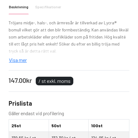
Beskrivning
Specifikationer
Tröjans midje-, hals-, och ärmresår är tillverkad av Lycra®
bomull vilket gör att den blir formbeständig. Kan användas likväl
som arbetskläder eller profilkläder som på fritiden. Hög kvalité
till ett lågt pris helt enkelt! Söker du efter en billig tröja med
tryck så är detta rätt val.
Visa mer
Tryck och profilering kan köpas till separat, om intresse finns
bara kontakta oss för en kostnadsfri offert.
147.00kr
/ st exkl. moms
Modell: Classic Raglan Sweat
Material: 80% Bomull (Belcoro® garn), 20% Polyester
Vikt: 280gm/m²
Prislista
Skötselråd: Tvätt 40 ° C, Tål torktumling
Storlekar: S - XXL
Gäller endast vid profilering
Mycket prisvärd tröja.
Klassisk rundhals sweatshirt tillverkad av 80% Belcoro®
25st
50st
100st
garn!
139,65 kr / st
132,30 kr / st
124,95 kr / st