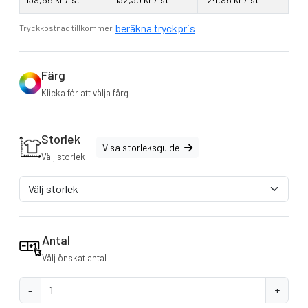
Passar utmärkt för profilering.
Midja, hals och ärmar tillverkade av Lycra® bomull för
beräkna tryckpris
Tryckkostnad tillkommer
bästa möjliga formbeständighet.
Tröjan finns i flera olika färger!
Certifierad av Confidence in Textile.
Färg
Ingår i The Fruit Code.
Klicka för att välja färg
Storlek
Visa storleksguide
Välj storlek
Antal
Välj önskat antal
-
+