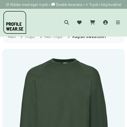
🎨 Kläder med eget tryck • 🚚 Snabb leverans • ⭐ Tryck i hög kvalitet
Hem
Tröjor
Herr Tröjor
Raglan Sweatshirt