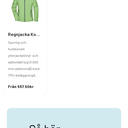
Regnjacka Kontrast Dam
Sportig och
funktionell
ytterjackaVind- och
vattentätt tyg (3 000
mm vattennivå) med
TPU-beläggningA..
Från 557.50kr