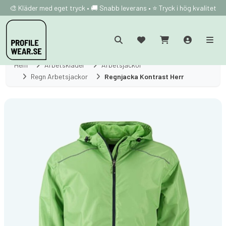
🎨 Kläder med eget tryck • 🚚 Snabb leverans • ⭐ Tryck i hög kvalitet
Hem
Arbetskläder
Arbetsjackor
Regn Arbetsjackor
Regnjacka Kontrast Herr