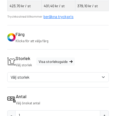
från 3.000 mm till 4.999 mm
423,70 kr / st
401,40 kr / st
379,10 kr / st
beräkna tryckpris
Tryckkostnad tillkommer
Färg
Klicka för att välja färg
Storlek
Visa storleksguide
Välj storlek
Antal
Välj önskat antal
-
+