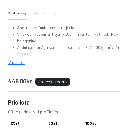
Beskrivning
Specifikationer
Sportig och funktionell ytterjacka
Vind- och vattentätt tyg (3 000 mm vattennivå) med TPU-
beläggning
Andningsförmåga som transporterer fukt (1 500 g / m² / 24
timmar)
Tejpade sömmar
Visa mer
Dragkedja i kontrasterande färg
Helgående dragkedja med hakskydd
446.00kr
Huva med elastisk dragsko
/ st exkl. moms
2 sidfickor med dragkedja
Ficka inuti
Reflekterande detaljer på huva, fram- och baksida
Prislista
Dragkedja för dekoration på baksidan
Gäller endast vid profilering
certifiering
Fair Working Conditions + Oeko-Tex + Reach
Conform
25st
50st
100st
funktion
Vattentät, Andningsbar, Vindtät, Vattennivå