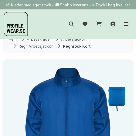
🎨 Kläder med eget tryck • 🚚 Snabb leverans • ⭐ Tryck i hög kvalitet
Hem
Arbetskläder
Arbetsjackor
Regn Arbetsjackor
Regnrock Kort