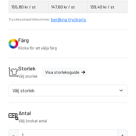
Krage / Huva
med huva
155,80 kr / st
147,60 kr / st
139,40 kr / st
funktion
Vattenavvisande + Vindtät
Jackor (typ)
Regn och vindjackor
beräkna tryckpris
Tryckkostnad tillkommer
Detaljer
Sidfickor med dragkedja
Storleksguide
S, M, L, XL, XXL
Färg
Klicka för att välja färg
Storlek
Visa storleksguide
Välj storlek
Antal
Välj önskat antal
-
+