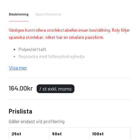
Beskrivning
Specifikationer
Vänligen kontrollera storlekstabellen innan beställning. Roly följer
spanska storlekar, vilket har en smalare passform.
Polyester/taft
Regnjacka med fullängdsdragkedja
Huva invikt in i kragen med dragsko
Visa mer
Två fickor med dragkedjor och klaff
Elastiska ärmslut
Nederkant med justerbar dragsko och reglage
164.00kr
/ st exkl. moms
Vindtät
Vattenavvisande
Avrivbar etikett
Prislista
certifiering
Fair Working Conditions + Reach Conform
Ytvikt i g/m² 170 g/m²
Gäller endast vid profilering
Sammansättning
100% polyester
25st
50st
100st
Polybag
Enkel