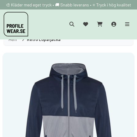
🎨 Kläder med eget tryck • 🚚 Snabb leverans • ⭐ Tryck i hög kvalitet
Hem
Retro Löparjacka