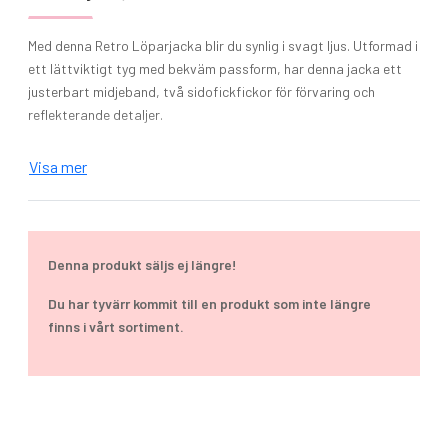
Med denna Retro Löparjacka blir du synlig i svagt ljus. Utformad i
ett lättviktigt tyg med bekväm passform, har denna jacka ett
justerbart midjeband, två sidofickfickor för förvaring och
reflekterande detaljer.
Visa mer
Material: 100% Polyester
Vikt: 220gsm
Denna produkt säljs ej längre!
Färger: Fire Red/Artic White, French Navy/Sports Grey, Jet
Black/Fire Red, Sapphire Blue/White
Du har tyvärr kommit till en produkt som inte längre
finns i vårt sortiment.
Storlekar: S-2XL