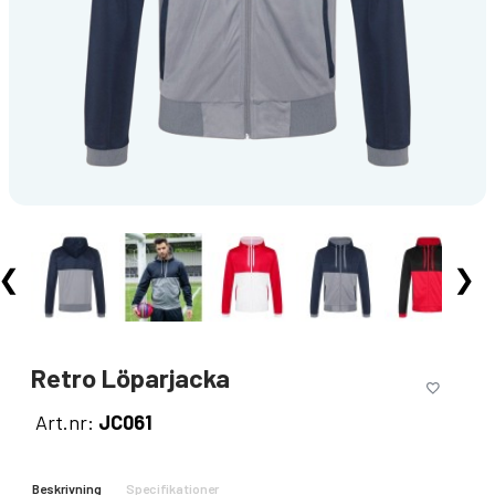
❮
❯
Retro Löparjacka
Art.nr:
JC061
Beskrivning
Specifikationer