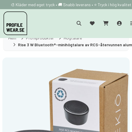
🎨 Kläder med eget tryck • 🚚 Snabb leverans • ⭐ Tryck i hög kvalitet
Hem
Profilprodukter
Högtalare
Rise 3 W Bluetooth®-minihögtalare av RCS-återvunnen alum