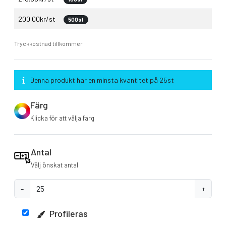
200.00kr/st
500st
Tryckkostnad tillkommer
Denna produkt har en minsta kvantitet på 25st
Färg
Klicka för att välja färg
Antal
Välj önskat antal
-
+
Profileras