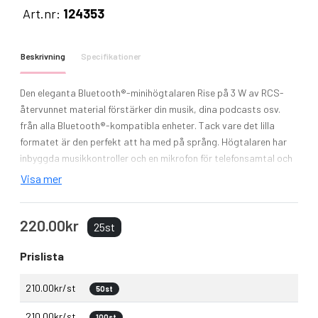
Art.nr:
124353
Beskrivning
Specifikationer
Den eleganta Bluetooth®-minihögtalaren Rise på 3 W av RCS-
återvunnet material förstärker din musik, dina podcasts osv.
från alla Bluetooth®-kompatibla enheter. Tack vare det lilla
formatet är den perfekt att ha med på språng. Högtalaren har
inbyggda musikkontroller och en mikrofon för telefonsamtal och
onlinemöten. Bluetooth® 5.3 med en räckvidd på cirka 10 meter.
Visa mer
Njut av upp till 1,5 timmars musik på högsta volym tack vare
litiumjonbatteriet på 300 mAh. Laddningstiden är cirka 1,5
220.00kr
timmar. Levereras med en användarhandbok, en 30 cm lång
25st
USB-A till Type-C-laddningskabel och förpackad i en låda av 100
Prislista
% återvunnet kraftpapper.
210.00kr/st
50st
210.00kr/st
100st