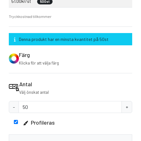
51.00kr/st
500st
Tryckkostnad tillkommer
Denna produkt har en minsta kvantitet på 50st
Färg
Klicka för att välja färg
Antal
Välj önskat antal
-
+
Profileras