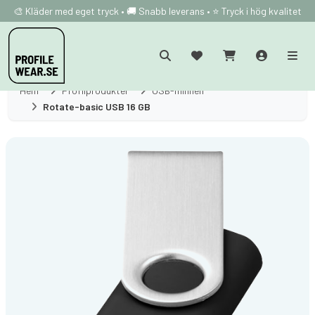
🎨 Kläder med eget tryck • 🚚 Snabb leverans • ⭐ Tryck i hög kvalitet
Hem
Profilprodukter
USB-minnen
Rotate-basic USB 16 GB