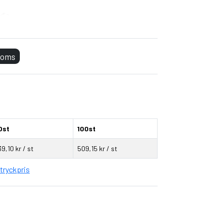
dja
ing för laptop
an med vattenresistent dragkedja
 moms
elvis vattenflaskor
ra komfort
0st
100st
9,10 kr / st
509,15 kr / st
tryckpris