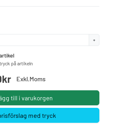
+
artikel
ryck på artikeln
0kr
Exkl.moms
ägg till i varukorgen
prisförslag med tryck