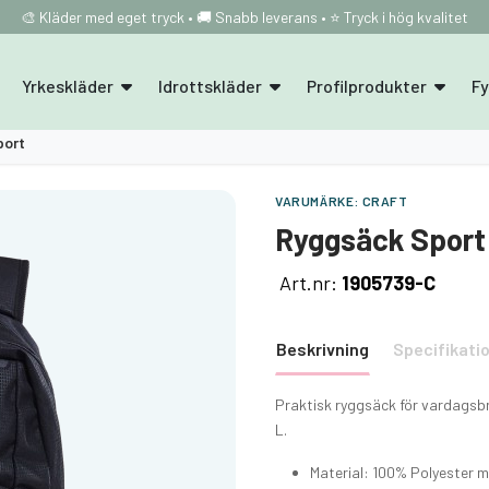
🎨 Kläder med eget tryck • 🚚 Snabb leverans • ⭐ Tryck i hög kvalitet
Yrkeskläder
Idrottskläder
Profilprodukter
F
port
VARUMÄRKE:
CRAFT
Ryggsäck Sport
Art.nr:
1905739-C
Beskrivning
Specifikati
Praktisk ryggsäck för vardagsbr
L.
Material: 100% Polyester 