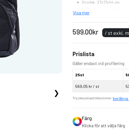
Storlek: 27x17x44 cm
Två huvudfack med dragke
Visa mer
Innerfack med extra stoppn
Ytterficka för skoförvaring
Mobiltelefonficka på utsid
599.00kr
/ st exkl.
Sidfickor i mesh för exemp
Stoppning i ryggen för ext
Prislista
Gäller endast vid profilering
25st
5
569,05 kr / st
53
❯
beräkna 
Tryckkostnad tillkommer
Färg
Klicka för att välja färg