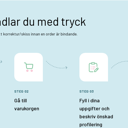
ndlar du med tryck
ett korrektur/skiss innan en order är bindande.
STEG 02
STEG 03
Gå till
Fyll i dina
varukorgen
uppgifter och
beskriv önskad
profilering