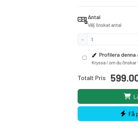
Antal
Välj önskat antal
-
Profilera denna 
Kryssa i om du önskar t
599.0
Totalt Pris
L
Få 