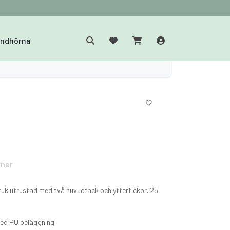
yndhörna
oner
uk utrustad med två huvudfack och ytterfickor. 25
med PU beläggning