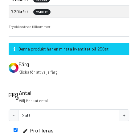
7.20kr/st
2500st
Tryckkostnad tillkommer
Denna produkt har en minsta kvantitet på 250st
Färg
Klicka för att välja färg
Antal
Välj önskat antal
-
+
Profileras