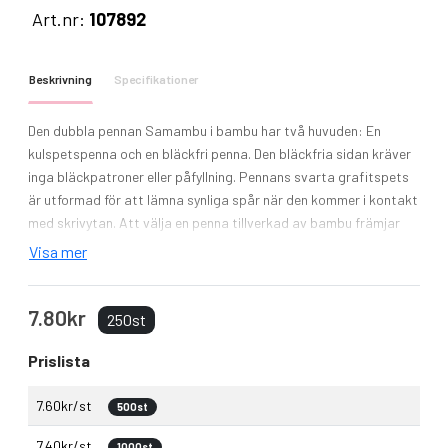
Art.nr:
107892
Beskrivning
Specifikationer
Den dubbla pennan Samambu i bambu har två huvuden: En
kulspetspenna och en bläckfri penna. Den bläckfria sidan kräver
inga bläckpatroner eller påfyllning. Pennans svarta grafitspets
är utformad för att lämna synliga spår när den kommer i kontakt
med skrivytan. Att välja en penna tillverkad av bambu främjar
mer hållbara val och uppmuntrar användning av förnybara
Visa mer
material. Kulspetspennan har svart bläck, en spetsstorlek på
1,00 mm och en skrivlängd på 600 meter. Den bläckfria pennans
7.80kr
skrivlängd: 1500 meter.
250st
Prislista
7.60kr/st
500st
7.40kr/st
1000st