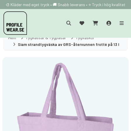
🎨 Kläder med eget tryck • 🚚 Snabb leverans • ⭐ Tryck i hög kvalitet
Hem
Tygkassar & Tygpåsar
Tygväskor
Siam strandtygväska av GRS-återvunnen frotté på 13 l