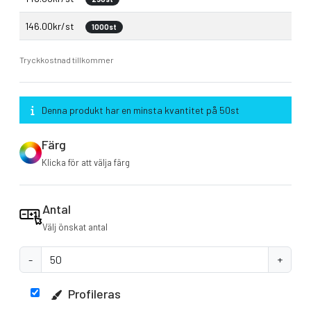
146.00kr/st
1000st
Tryckkostnad tillkommer
Denna produkt har en minsta kvantitet på 50st
Färg
Klicka för att välja färg
Antal
Välj önskat antal
-
+
Profileras