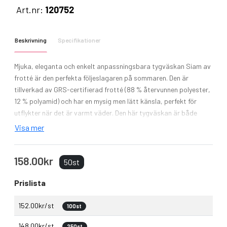
Art.nr:
120752
Beskrivning
Specifikationer
Mjuka, eleganta och enkelt anpassningsbara tygväskan Siam av
frotté är den perfekta följeslagaren på sommaren. Den är
tillverkad av GRS-certifierad frotté (88 % återvunnen polyester,
12 % polyamid) och har en mysig men lätt känsla, perfekt för
utflykter när det är varmt väder. Den här tygväskan är både
praktisk och elegant och har designats med ett 27 cm långt
Visa mer
handtag som gör den lätt att bära och en stor kapacitet på 13
liter. Oavsett om du är på väg till stranden, promenerar genom
158.00kr
staden eller uträttar ärenden ger väskan Siam av frotté en
50st
avslappnad men ändå elegant känsla till alla looks.
Prislista
152.00kr/st
100st
148.00kr/st
250st