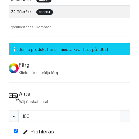
34.00kr/st
1000st
Tryckkostnad tillkommer
Denna produkt har en minsta kvantitet på 100st
Färg
Klicka för att välja färg
Antal
Välj önskat antal
-
+
Profileras