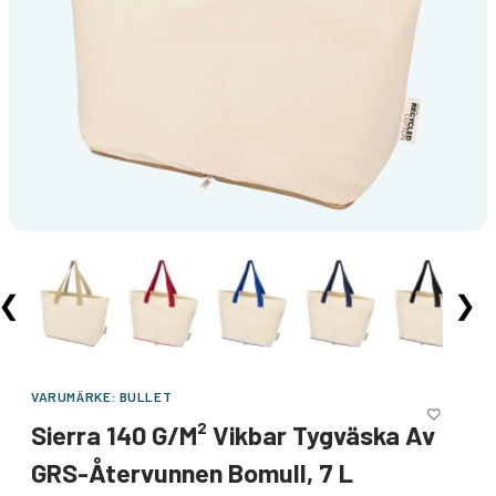
❮
❯
VARUMÄRKE:
BULLET
Sierra 140 G/m² Vikbar Tygväska Av
GRS-Återvunnen Bomull, 7 L