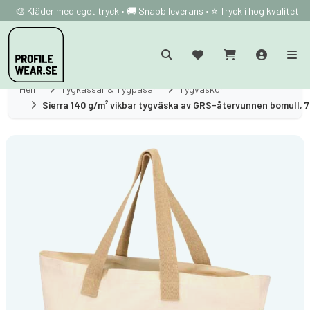
🎨 Kläder med eget tryck • 🚚 Snabb leverans • ⭐ Tryck i hög kvalitet
Hem
Tygkassar & Tygpåsar
Tygväskor
Sierra 140 g/m² vikbar tygväska av GRS-återvunnen bomull, 7 