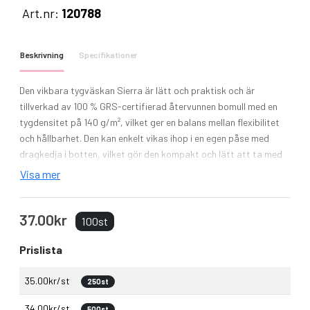
Art.nr:
120788
Beskrivning
Specifikationer
Den vikbara tygväskan Sierra är lätt och praktisk och är
tillverkad av 100 % GRS-certifierad återvunnen bomull med en
tygdensitet på 140 g/m², vilket ger en balans mellan flexibilitet
och hållbarhet. Den kan enkelt vikas ihop i en egen påse med
dragkedja i botten, vilket gör den kompakt och lätt att ta med
sig på resan. Väskan är idealisk för shopping, ärenden eller resor
Visa mer
och håller för upp till 10 kg och har dubbla handtag för extra stöd
och komfort när du bär tyngre saker. Volymkapacitet: 7 liter.
37.00kr
100st
Prislista
35.00kr/st
250st
34.00kr/st
500st