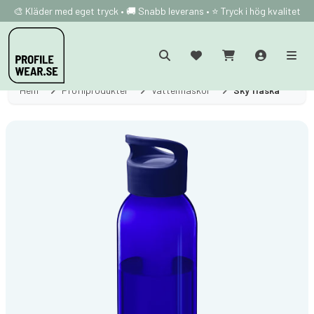
🎨 Kläder med eget tryck • 🚚 Snabb leverans • ⭐ Tryck i hög kvalitet
Hem
Profilprodukter
Vattenflaskor
Sky flaska