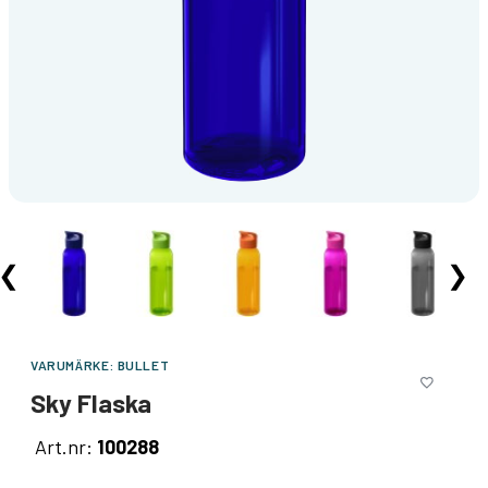
❮
❯
VARUMÄRKE:
BULLET
Sky Flaska
Art.nr:
100288