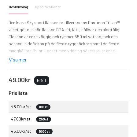
Beskrivning
Specifikationer
Den klara Sky sportflaskan är tillverkad av Eastman Tritan™
vilket gör den här flaskan BPA-fri, lätt, hållbar och slagtålig.
Flaskan är enkelväggig och rymmer 650 ml vätska, och den
passar i sidofickan på de flesta ryggsäckar samt i de flesta
mugghållare i bilar. Locket med vridning säkerställer enkel
öppning och stängning och har ett inbyggt bärhandtag.
Visa mer
49.00kr
50st
Prislista
48.00kr/st
100st
47.00kr/st
250st
46.00kr/st
1000st