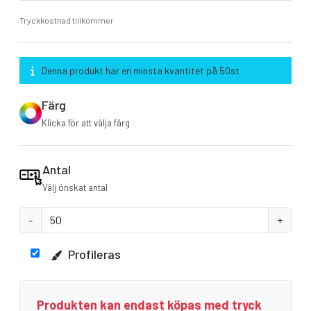
Tryckkostnad tillkommer
Denna produkt har en minsta kvantitet på 50st
Färg
Klicka för att välja färg
Antal
Välj önskat antal
-
+
Profileras
Produkten kan endast köpas med tryck