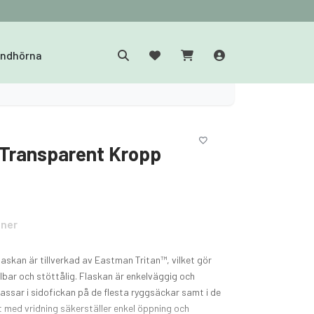
yndhörna
 Transparent Kropp
oner
askan är tillverkad av Eastman Tritan™, vilket gör
llbar och stöttålig. Flaskan är enkelväggig och
ssar i sidofickan på de flesta ryggsäckar samt i de
et med vridning säkerställer enkel öppning och