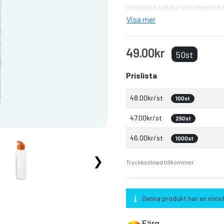
stängning och har ett inbyggt b
Visa mer
49.00kr
50st
Prislista
48.00kr/st
100st
47.00kr/st
250st
46.00kr/st
1000st
❯
Tryckkostnad tillkommer
Denna produkt har en minst
Färg