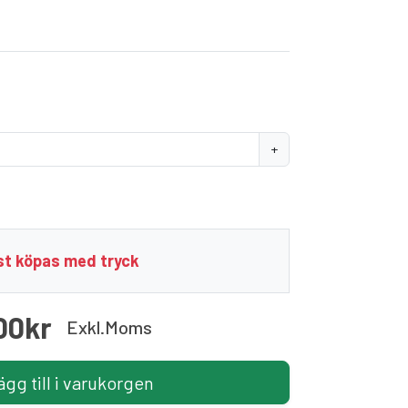
+
t köpas med tryck
00kr
Exkl.moms
ägg till i varukorgen