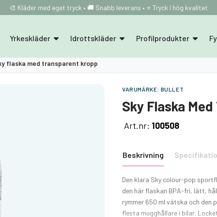
🎨 Kläder med eget tryck • 🚚 Snabb leverans • ⭐ Tryck i hög kvalitet
Yrkeskläder
Idrottskläder
Profilprodukter
F
ky flaska med transparent kropp
VARUMÄRKE:
BULLET
Sky Flaska Med
Art.nr:
100508
Beskrivning
Specifikati
Den klara Sky colour-pop sportfl
den här flaskan BPA-fri, lätt, hå
rymmer 650 ml vätska och den pa
flesta mugghållare i bilar. Lock