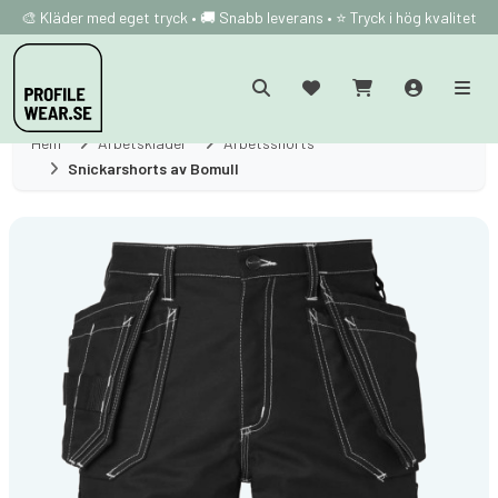
🎨 Kläder med eget tryck • 🚚 Snabb leverans • ⭐ Tryck i hög kvalitet
Hem
Arbetskläder
Arbetsshorts
Snickarshorts av Bomull