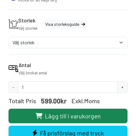
Klicka för att välja färg
Storlek
Visa storleksguide
Välj storlek
Antal
Välj önskat antal
-
+
599.00kr
Totalt Pris
Exkl.moms
Lägg till i varukorgen
Få prisförslag med tryck