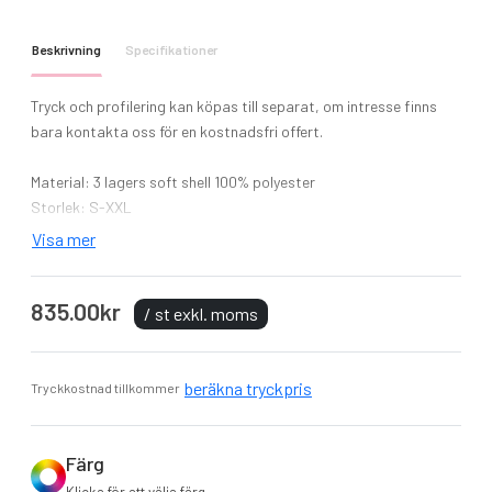
Beskrivning
Specifikationer
Tryck och profilering kan köpas till separat, om intresse finns
bara kontakta oss för en kostnadsfri offert.
Material: 3 lagers soft shell 100% polyester
Storlek: S-XXL
Visa mer
Softshell varseljacka som består av tre laminerade lager.
Yttertyget är elastiskt och med membran som är starkt
835.00kr
vattenavvisande.
/ st exkl. moms
Innertyg av värmande fleece.
Två svarta fickor som passar snyggt i kontrast soft shell
jackan.
beräkna tryckpris
Tryckkostnad tillkommer
En bröstficka också den i svart och i kontrast till jackan.
Färg