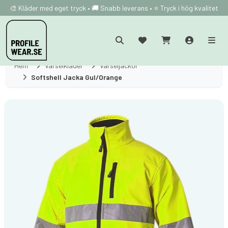
🎨 Kläder med eget tryck • 🚚 Snabb leverans • ⭐ Tryck i hög kvalitet
Hem
Varselkläder
Varseljackor
Softshell Jacka Gul/Orange