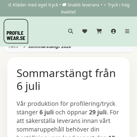
🎨 Kläder med eget tryck • 🚚 Snabb leverans • ⭐ Tryck i hög
kvalitet
Hem
Sommarstängt 2026
Sommarstängt från
6 juli
Vår produktion för profilering/tryck
stänger
6 juli
och öppnar
29 juli
. För
att säkerställa leverans innan vårt
sommaruppehåll behöver din