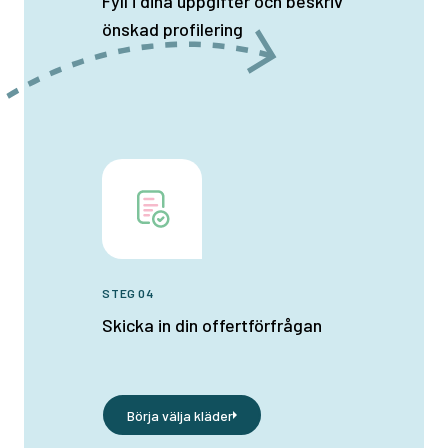
Fyll i dina uppgifter och beskriv
önskad profilering
STEG 04
Skicka in din offertförfrågan
Börja välja kläder