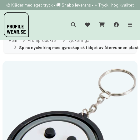
🎨 Kläder med eget tryck • 🚚 Snabb leverans • ⭐ Tryck i hög kvalitet
Hem
Profilprodukter
Nyckelringar
Spinx nyckelring med gyroskopisk fidget av återvunnen plast