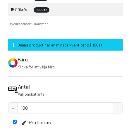
15.00kr/st
1000st
Tryckkostnad tillkommer
Denna produkt har en minsta kvantitet på 100st
Färg
Klicka för att välja färg
Antal
Välj önskat antal
-
+
Profileras