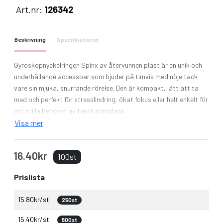
Art.nr:
126342
Beskrivning
Specifikationer
Gyroskopnyckelringen Spinx av återvunnen plast är en unik och
underhållande accessoar som bjuder på timvis med nöje tack
vare sin mjuka, snurrande rörelse. Den är kompakt, lätt att ta
med och perfekt för stresslindring, ökat fokus eller helt enkelt för
att stilla behovet av taktil stimulans.
Visa mer
16.40kr
100st
Prislista
15.80kr/st
250st
15.40kr/st
500st