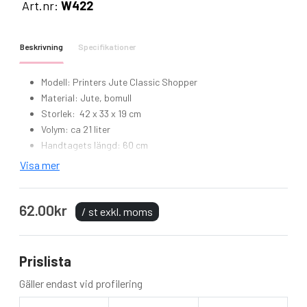
Art.nr:
W422
Beskrivning
Specifikationer
Modell: Printers Jute Classic Shopper
Material: Jute, bomull
Storlek: 42 x 33 x 19 cm
Volym: ca 21 liter
Handtagets längd: 60 cm
Handtag i bomull
Visa mer
Fram- och bakpaneler i laminerad jute, resten i 100% bomull
Kan bäras i hand eller över axeln
62.00kr
Tryckvänliga sidpaneler i kanvas
/ st exkl. moms
Prislista
Gäller endast vid profilering