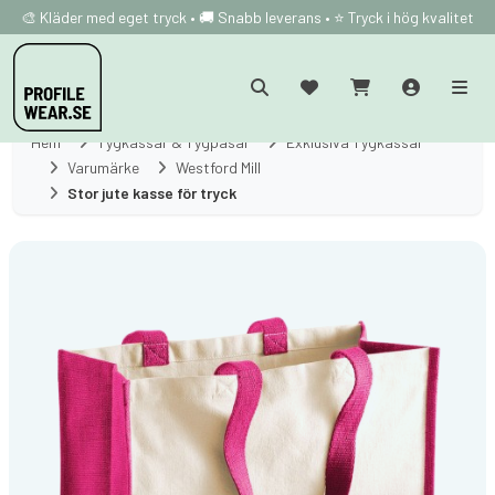
🎨 Kläder med eget tryck • 🚚 Snabb leverans • ⭐ Tryck i hög kvalitet
Hem
Tygkassar & Tygpåsar
Exklusiva Tygkassar
Varumärke
Westford Mill
Stor jute kasse för tryck