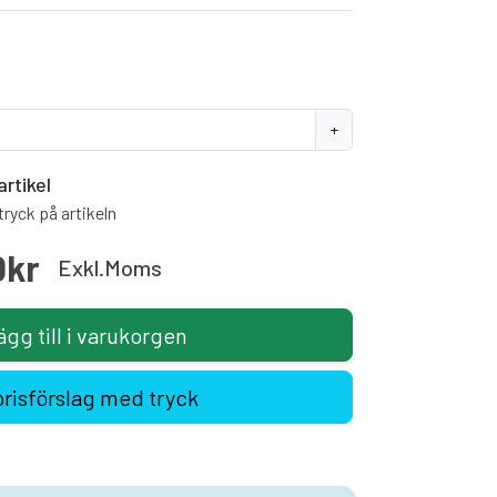
+
artikel
ryck på artikeln
0kr
Exkl.moms
ägg till i varukorgen
prisförslag med tryck