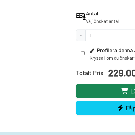
Antal
Välj önskat antal
-
Profilera denna 
Kryssa i om du önskar t
229.0
Totalt Pris
L
Få 