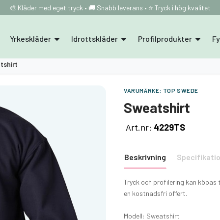
🎨 Kläder med eget tryck • 🚚 Snabb leverans • ⭐ Tryck i hög kvalitet
Yrkeskläder
Idrottskläder
Profilprodukter
F
tshirt
VARUMÄRKE:
TOP SWEDE
Sweatshirt
Art.nr:
4229TS
Beskrivning
Specifikati
Tryck och profilering kan köpas 
en kostnadsfri offert.
Modell: Sweatshirt