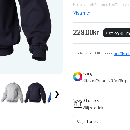
Material: 65% bomull 35% polyes
Storlek: S-XXL
Visa mer
Klassisk sweatshirt.
229.00kr
Svenskt märke.
/ st exkl.
Muddar som gör att den bi
Utmärkt för tryck och profi
Tröjan finns i 6 olika färger.
beräkna 
Tryckkostnad tillkommer
Färg
Klicka för att välja färg
❯
Storlek
Välj storlek