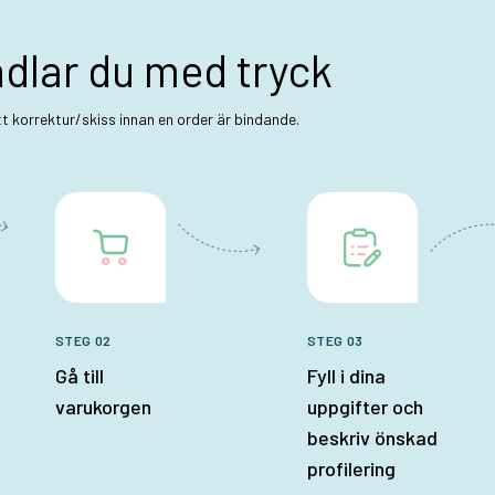
ndlar du med tryck
ett korrektur/skiss innan en order är bindande.
STEG 02
STEG 03
Gå till
Fyll i dina
varukorgen
uppgifter och
beskriv önskad
profilering