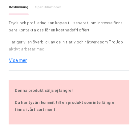
Beskrivning
Specifikationer
Tryck och profilering kan köpas till separat, om intresse finns
bara kontakta oss för en kostnadsfri offert.
Här ger vi en överblick av de initiativ och nätverk som ProJob
aktivt arbetar med.
Visa mer
BSCI (Business Social Compliance Initiative)
Accord on Fire and Building Safety
Textile Exchange
Clean Shipping Index
Kemikaliegruppen SWEREA IVF
Denna produkt säljs ej längre!
Material: 65% Bomull och 35% Polyester
Du har tyvärr kommit till en produkt som inte längre
Vikt: 280 g/m2
finns i vårt sortiment.
Färg: röd, marin, stone, svart
Storlek: XS - 2XL