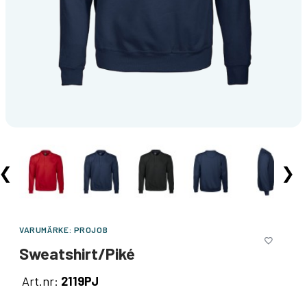
❮
❯
VARUMÄRKE:
PROJOB
Sweatshirt/Piké
Art.nr:
2119PJ