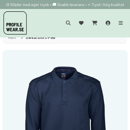
🎨 Kläder med eget tryck • 🚚 Snabb leverans • ⭐ Tryck i hög kvalitet
Hem
Sweatshirt/Piké