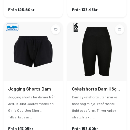
Från 125.80kr
Från 133.45kr
Jogging Shorts Dam
Cykelshorts Dam Hög Midja Utan Märke
Jogging shorts för damer från
Dam cykelshorts utan märke
AWDis Just Cool av modellen
med hög midja i resårband i
Girlie Cool Jog Short.
tight passform. Tillverkad av
Tillverkade av ..
stretch textil ..
Från 147.05kr
Från 153.00kr