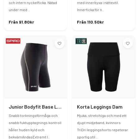
och intern nyckelficka. Nätad
med innerbyxa i nättextil.
under med ..
Innerficka för n..
Från 91.80kr
Från 110.50kr
Junior Bodyfit Base Layer Shorts
Korta Leggings Dam
Snabb torkningsförmåga och
Mjuka, stretchiga och med ett
snabb fuktupptagnings kontroll
djupt midjeband, kvinnors
håller huden kyld och
TriDri leggingshorts repeterar
bekvämAndasExtremt l..
sportig stil ..