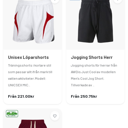
Unisex Löparshorts
Jogging Shorts Herr
Träningsshorts i kortare stil
Jogging shorts för herrar från
som passar allt ifrån mark till
AWDis Just Cool av modellen
vatten aktiviteter.Modell:
Men's Cool Jog Short.
UNICSEX MIC..
Tillverkade av ..
Från 221.00kr
Från 250.75kr