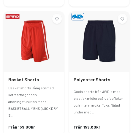
Basket Shorts
Polyester Shorts
Basket shorts i lång stil med
Coola shorts från AWDis med
kotrastfärger och
elastisk midjeresår, sidofickor
andningsfunktion.Modell:
och intern nyckelficka. Nätad
BASKETBALL MENS QUICK DRY
under med ..
S..
Från 159.80kr
Från 159.80kr