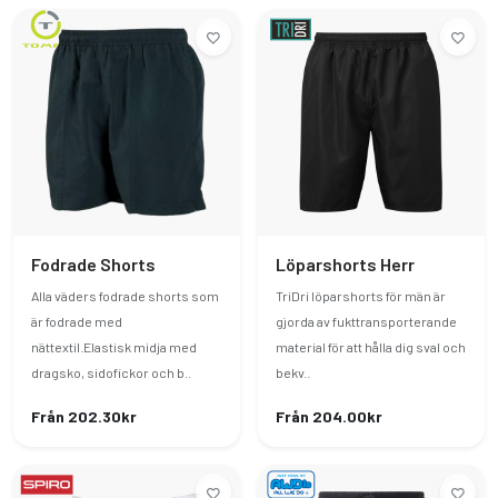
Fodrade Shorts
Löparshorts Herr
Alla väders fodrade shorts som
TriDri löparshorts för män är
är fodrade med
gjorda av fukttransporterande
nättextil.Elastisk midja med
material för att hålla dig sval och
dragsko, sidofickor och b..
bekv..
Från 202.30kr
Från 204.00kr