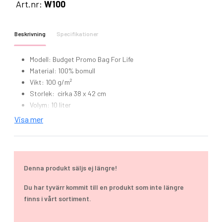
Art.nr:
W100
Beskrivning
Specifikationer
Modell: Budget Promo Bag For Life
Material: 100% bomull
Vikt: 100 g/m²
Storlek: cirka 38 x 42 cm
Volym: 10 liter
Handtagets längd: ca 40 cm
Visa mer
Certifiering: Fair Working Conditions
Denna produkt säljs ej längre!
Du har tyvärr kommit till en produkt som inte längre
finns i vårt sortiment.