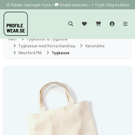
🎨 Kläder med eget tryck • 🚚 Snabb leverans • ⭐ Tryck i hög kvalitet
Hem
Tygkassar & Tygpåsar
Tygkassar med Korta Handtag
Varumärke
Westford Mill
Tygkasse