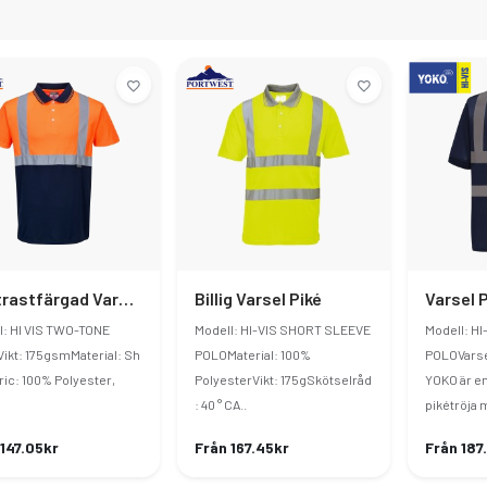
Kontrastfärgad Varselpiké
Billig Varsel Piké
Varsel P
l: HI VIS TWO-TONE
Modell: HI-VIS SHORT SLEEVE
Modell: H
ikt: 175gsmMaterial: Sh
POLOMaterial: 100%
POLOVarsel
bric: 100% Polyester,
PolyesterVikt: 175gSkötselråd
YOKO är e
: 40 ° CA..
pikétröja 
 147.05kr
Från 167.45kr
Från 187