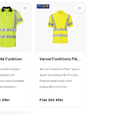
iké Funktion
Varsel Funktions Piké - Klass 3/2
profilering kan
Varsel Funktions Piké i "spun-
separat, om
dyed" varseltyg från ProJob.
inns bara kontakta
Ribbstickad krage med
kostnadsfri..
knappslå och tre kn..
2.25kr
Från 262.65kr