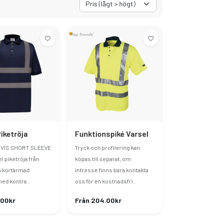
iketröja
Funktionspiké Varsel
I-VIS SHORT SLEEVE
Tryck och profilering kan
 piketröja från
köpas till separat, om
n kortärmad
intresse finns bara kontakta
med kontra..
oss för en kostnadsfri..
.00kr
Från 204.00kr