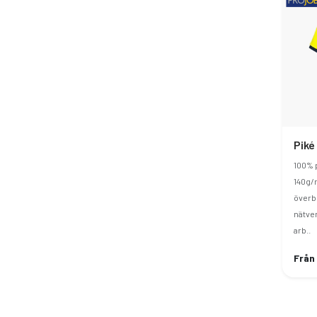
Piké
100% 
140g/
överbl
nätve
arb..
Från