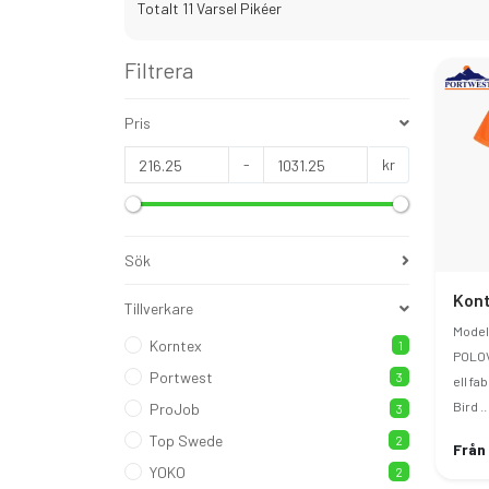
Totalt 11 Varsel Pikéer
Filtrera
Pris
-
kr
Sök
Tillverkare
Model
Korntex
1
POLOV
Portwest
3
ell fa
Bird ..
ProJob
3
Top Swede
2
Från
YOKO
2