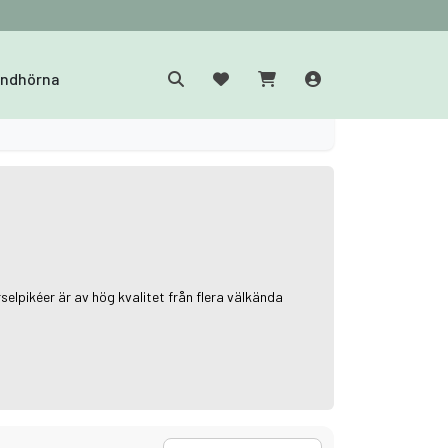
yndhörna
selpikéer är av hög kvalitet från flera välkända