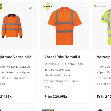
ärmad Varselpiké
Varsel Piké Bomull & Polyester
Varselp
Varsel Piké i 55 % bomull och
l: HI-VIS LONG SLEEVE
Tryck och 
45 % polyester textil
Långärmad Varselpiké
köpas till 
blandning för bästa
YOKO är en långärmad
intresse f
tygegenskaperna. Denna
ja i..
oss för en 
hybri..
 211.65kr
Från 226.95kr
Från 24