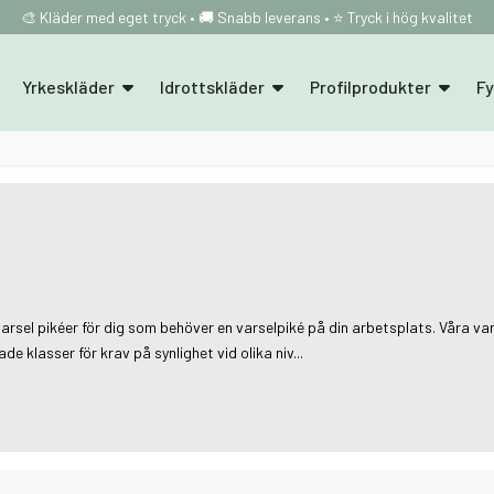
🎨 Kläder med eget tryck • 🚚 Snabb leverans • ⭐ Tryck i hög kvalitet
Yrkeskläder
Idrottskläder
Profilprodukter
F
arsel pikéer för dig som behöver en varselpiké på din arbetsplats. Våra var
 klasser för krav på synlighet vid olika niv...