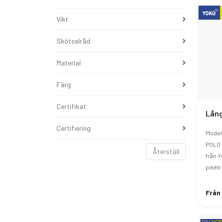
Vikt
Skötselråd
Material
Färg
Certifikat
Lång
Certifiering
Model
POLO 
Återställ
från 
pikétrö
Från