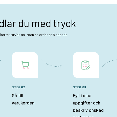
dlar du med tryck
t korrektur/skiss innan en order är bindande.
STEG 02
STEG 03
Gå till
Fyll i dina
varukorgen
uppgifter och
beskriv önskad