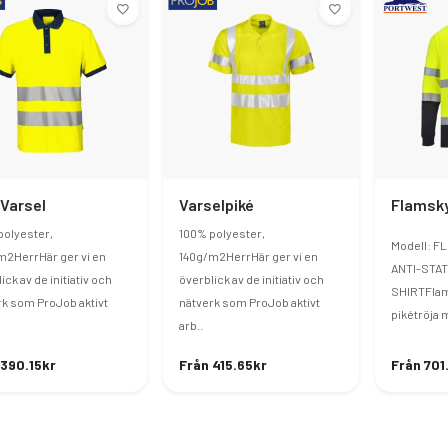
 Varsel
Varselpiké
polyester,
100% polyester,
Modell: F
m2HerrHär ger vi en
140g/m2HerrHär ger vi en
ANTI-STAT
ick av de initiativ och
överblick av de initiativ och
SHIRTFlam
rk som ProJob aktivt
nätverk som ProJob aktivt
pikétröja 
arb..
 390.15kr
Från 415.65kr
Från 701