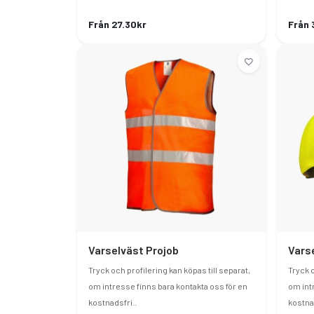
Från 27.30kr
Från 
Varselväst Projob
Vars
Tryck och profilering kan köpas till separat,
Tryck o
om intresse finns bara kontakta oss för en
om int
kostnadsfri..
kostna