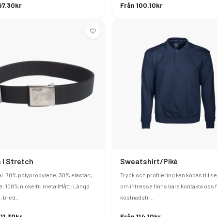
97.30kr
Från 100.10kr
 I Stretch
Sweatshirt/Piké
al: 70% polypropylene, 30% elastan,
Tryck och profilering kan köpas till s
: 100% nickelfri metallMått: Längd
om intresse finns bara kontakta oss f
, bred..
kostnadsfri..
111.30kr
Från 114.10kr