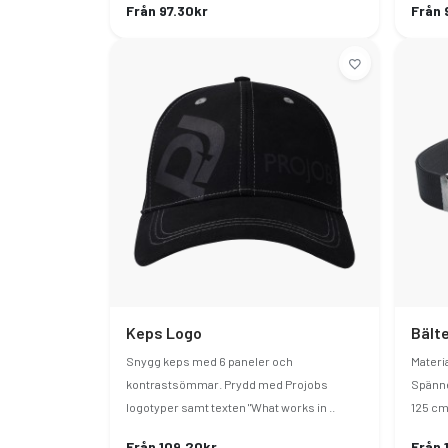
Från 97.30kr
Från 
Keps Logo
Bälte
Snygg keps med 6 paneler och
Materi
kontrastsömmar. Prydd med Projobs
Spänne
logotyper samt texten "What works in ..
125 cm
Från 109.20kr
Från 