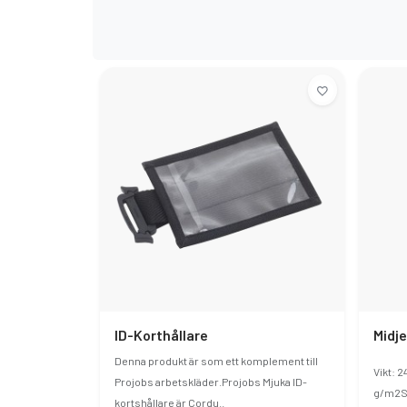
ID-Korthållare
Midj
Denna produkt är som ett komplement till
Vikt: 
Projobs arbetskläder.Projobs Mjuka ID-
g/m2St
kortshållare är Cordu..