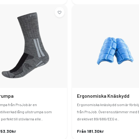
trumpa
Ergonomiska Knäskydd
umpa från ProJob är en
Ergonomiska knäskydd som är förbö
tillverkad lång ullstrumpa som
från ProJob. Överensstämmer med 
perfekt till stövlarna elle..
direktivet 89/686/EEG e..
153.30kr
Från 181.30kr