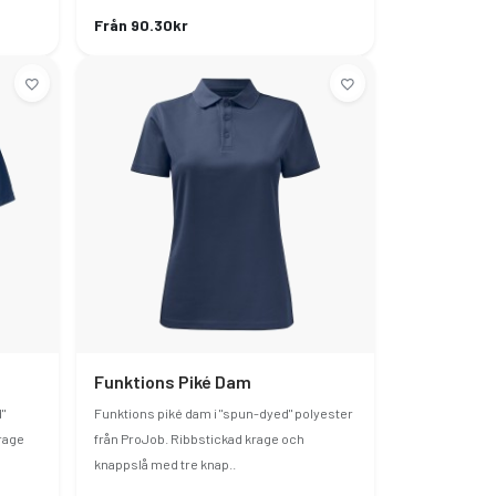
Från 90.30kr
Funktions Piké Dam
"
Funktions piké dam i "spun-dyed" polyester
rage
från ProJob. Ribbstickad krage och
knappslå med tre knap..