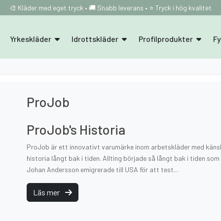
🎨 Kläder med eget tryck • 🚚 Snabb leverans • ⭐ Tryck i hög kvalitet
Yrkeskläder
Idrottskläder
Profilprodukter
F
ProJob
ProJob's Historia
ProJob är ett innovativt varumärke inom arbetskläder med känsl
historia långt bak i tiden. Allting började så långt bak i tiden s
Johan Andersson emigrerade till USA för att test...
Läs mer