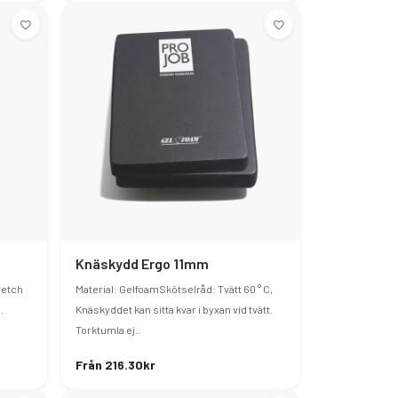
Knäskydd Ergo 11mm
retch
Material: GelfoamSkötselråd: Tvätt 60 ° C,
.
Knäskyddet kan sitta kvar i byxan vid tvätt.
Torktumla ej..
Från 216.30kr