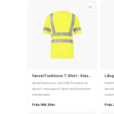
Varsel Funktions T-Shirt - Klass 3/2
Lång
Varsel fukntions t-shirt från ProJob är en
Enkel 
varsel T-shirt gjord i "spun-dyed" polyester
passfo
med förstärk..
slutet t
Från 188.30kr
Från 