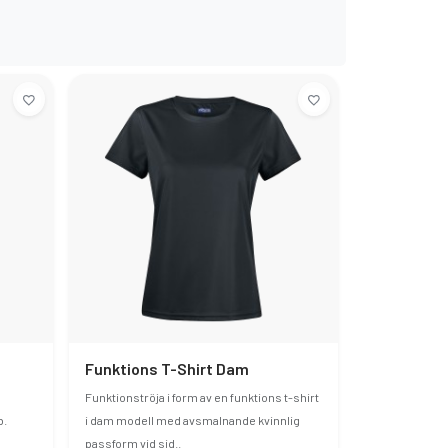
Funktions T-Shirt Dam
Funktionströja i form av en funktions t-shirt
b.
i dam modell med avsmalnande kvinnlig
passform vid sid..