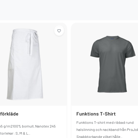
eförkläde
Funktions T-Shirt
Funktions T-shirt med ribbad rund
245 g/m2100% bomull, Nanotex 245
halslinning och nackband från ProJo
orlekar: S, M & L..
Snabbtorkande vilket hålle..