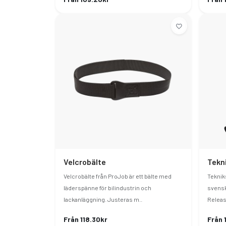
Velcrobälte
Tekn
Velcrobälte från ProJob är ett bälte med
Teknik
läderspänne för bilindustrin och
svensk
lackanläggning. Justeras m..
Release
Från 118.30kr
Från 