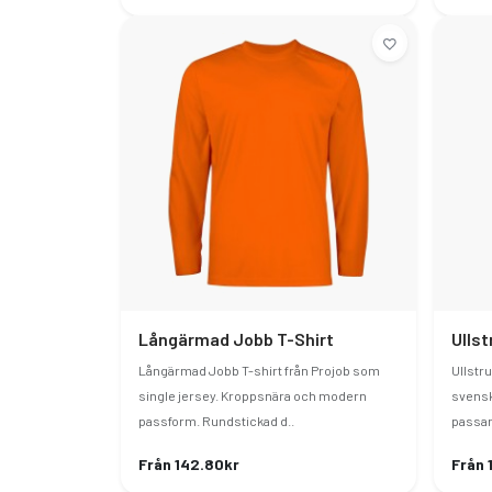
Långärmad Jobb T-Shirt
Ulls
Långärmad Jobb T-shirt från Projob som
Ullstr
single jersey. Kroppsnära och modern
svensk
passform. Rundstickad d..
passar 
Från 142.80kr
Från 