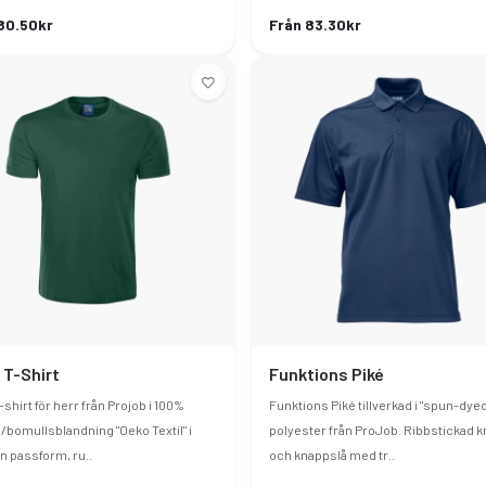
80.50kr
Från 83.30kr
 T-Shirt
Funktions Piké
shirt för herr från Projob i 100%
Funktions Piké tillverkad i "spun-dyed
/bomullsblandning "Oeko Textil" i
polyester från ProJob. Ribbstickad k
 passform, ru..
och knappslå med tr..