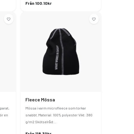
Från 100.10kr
Fleece Mössa
eparat,
Mössa i varm microfleece som torkar
ör en
snabbt. Material: 100% polyester Vikt: 380
g/m2 Skötselråd:..
Från 118.30kr