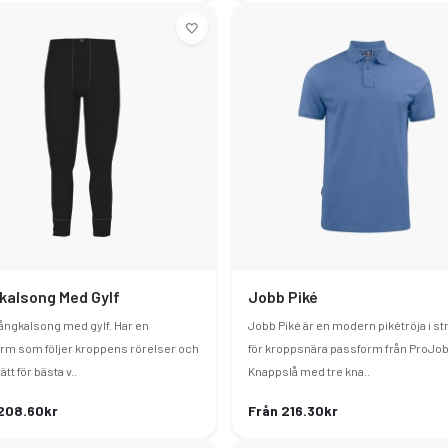
kalsong Med Gylf
Jobb Piké
långkalsong med gylf. Har en
Jobb Piké är en modern pikétröja i st
rm som följer kroppens rörelser och
för kroppsnära passform från ProJob
ätt för bästa v..
Knappslå med tre kna..
208.60kr
Från 216.30kr