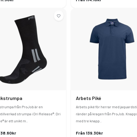
ikstrumpa
Arbets Piké
strumpa från ProJob är en
Arbets piké för herrar med jaquardst
tillverkad strumpa i Dri Release®. Dri
ränder på kragen från ProJob. Knapp
® är ett unikt m..
med tre knapp..
138.60kr
Från 139.30kr