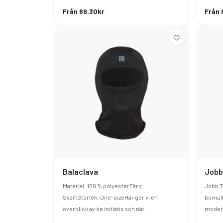
Från 69.30kr
Från 
Balaclava
Jobb
Material: 100 % polyesterFärg:
Jobb T-
SvartStorlek: One-sizeHär ger vi en
bomull
överblick av de initiativ och nät..
modern