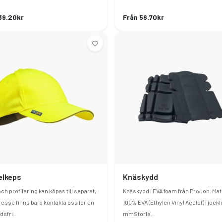
39.20kr
Från 56.70kr
elkeps
Knäskydd
ch profilering kan köpas till separat,
Knäskydd i EVA foam från ProJob. Mate
resse finns bara kontakta oss för en
100% EVA (Ethylen Vinyl Acetat)Tjockl
dsfri..
mmStorle..