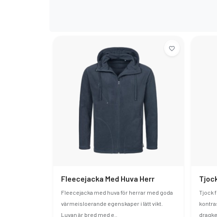
Fleecejacka Med Huva Herr
Fleecejacka med huva för herrar med goda
Tjock 
värmeisloerande egenskaper i lätt vikt.
kontra
Luvan är bred med e..
dragked