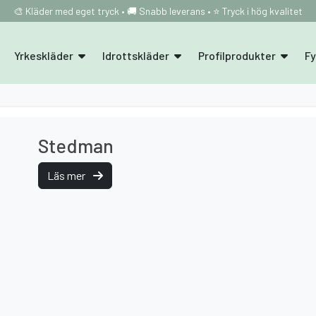
🎨 Kläder med eget tryck • 🚚 Snabb leverans • ⭐ Tryck i hög kvalitet
Yrkeskläder
Idrottskläder
Profilprodukter
F
Stedman
Läs mer