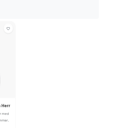
 Herr
ar med
ömmar,