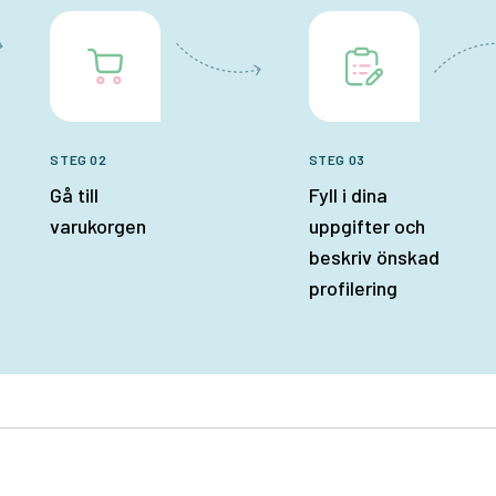
STEG 02
STEG 03
Gå till
Fyll i dina
varukorgen
uppgifter och
beskriv önskad
profilering