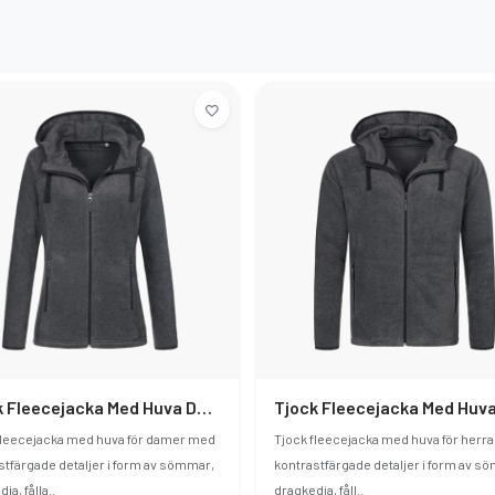
Tjock Fleecejacka Med Huva Dam
Tjock Fleecejacka Med Huva
fleecejacka med huva för damer med
Tjock fleecejacka med huva för herr
stfärgade detaljer i form av sömmar,
kontrastfärgade detaljer i form av s
ja, fålla..
dragkedja, fåll..