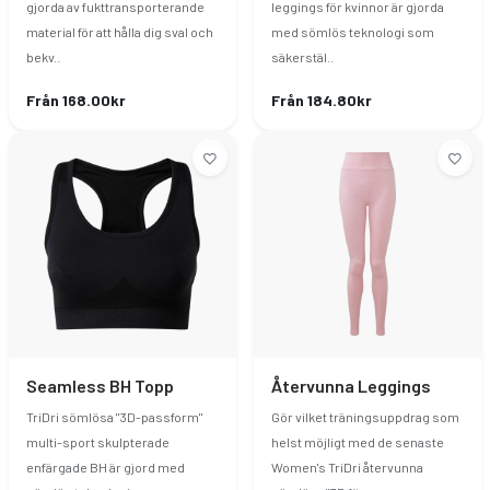
gjorda av fukttransporterande
leggings för kvinnor är gjorda
material för att hålla dig sval och
med sömlös teknologi som
bekv..
säkerstäl..
Från 168.00kr
Från 184.80kr
Seamless BH Topp
Återvunna Leggings
TriDri sömlösa "3D-passform"
Gör vilket träningsuppdrag som
multi-sport skulpterade
helst möjligt med de senaste
enfärgade BH är gjord med
Women's TriDri återvunna