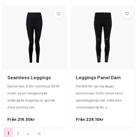
Seamless Leggings
Leggings Panel Dam
Damernas TriDri sömlösa '3D fit'
Perfekt för varma dagar,
multi-sport skulpterade
kvinnornas TriDri mesh tech
enfärgade leggings är gjorda
panelleggings har silkeslen,
med sömlös tek..
meshmaterial för o..
Från 216.30kr
Från 226.10kr
1
2
>
>|