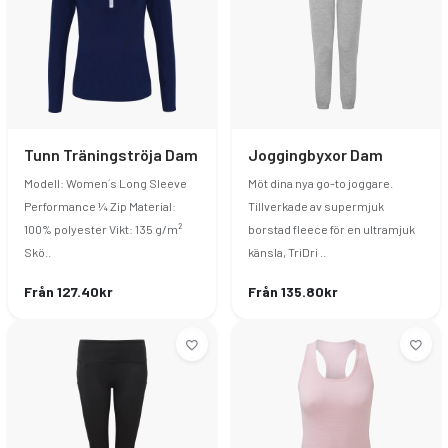
Tunn Träningströja Dam
Joggingbyxor Dam
Modell: Women´s Long Sleeve
Möt dina nya go-to joggare.
Performance ¼ Zip Material:
Tillverkade av supermjuk
100% polyester Vikt: 135 g/m²
borstad fleece för en ultramjuk
Skö..
känsla, TriDri ..
Från 127.40kr
Från 135.80kr