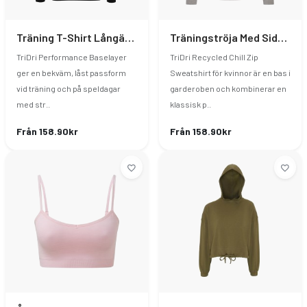
Träning T-Shirt Långärmad
Träningströja Med Sidodragkedja Dam
TriDri Performance Baselayer
TriDri Recycled Chill Zip
ger en bekväm, låst passform
Sweatshirt för kvinnor är en bas i
vid träning och på speldagar
garderoben och kombinerar en
med str..
klassisk p..
Från 158.90kr
Från 158.90kr