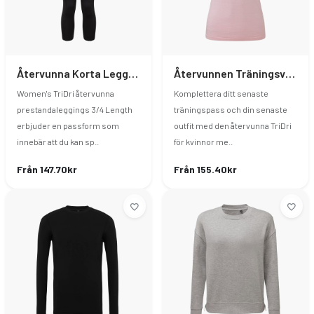
Återvunna Korta Leggings
Återvunnen Träningsväst Dam
Women's TriDri återvunna
Komplettera ditt senaste
prestandaleggings 3/4 Length
träningspass och din senaste
erbjuder en passform som
outfit med den återvunna TriDri
innebär att du kan sp..
för kvinnor me..
Från 147.70kr
Från 155.40kr