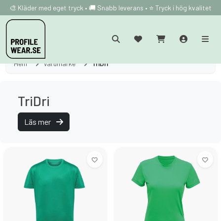
🎨 Kläder med eget tryck • 🚚 Snabb leverans • ⭐ Tryck i hög kvalitet
Hem
Varumärke
TriDri
TriDri
Läs mer