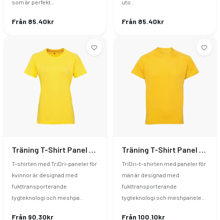
som är perfekt..
uto..
Från 85.40kr
Från 85.40kr
Träning T-Shirt Panel Dam
Träning T-Shirt Panel Herr
T-shirten med TriDri-paneler för
TriDri-t-shirten med paneler för
kvinnor är designad med
män är designad med
fukttransporterande
fukttransporterande
tygteknologi och meshpa..
tygteknologi och meshpanele..
Från 90.30kr
Från 100.10kr