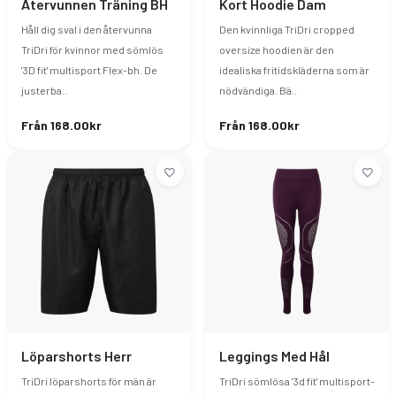
Återvunnen Träning BH
Kort Hoodie Dam
Håll dig sval i den återvunna
Den kvinnliga TriDri cropped
TriDri för kvinnor med sömlös
oversize hoodien är den
'3D fit' multisport Flex-bh. De
idealiska fritidskläderna som är
justerba..
nödvändiga. Bä..
Från 168.00kr
Från 168.00kr
Löparshorts Herr
Leggings Med Hål
TriDri löparshorts för män är
TriDri sömlösa '3d fit' multisport-