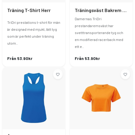
Träning T-Shirt Herr
Träningsväst Bakrem Dam
Damernas TriDri
TriDri prestations t-shirt för män
prestandaremsväst har
är designad med mjukt, lätt tyg
svetttransporterande tyg och
som är perfekt under träning
en modifierad racerback med
utom..
ett e..
Från 53.90kr
Från 53.90kr