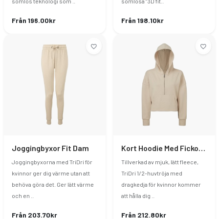
sömlös teknologi som ..
sömlösa "3D fit..
Från 196.00kr
Från 198.10kr
Joggingbyxor Fit Dam
Kort Hoodie Med Fickor Dam
Joggingbyxorna med TriDri för
Tillverkad av mjuk, lätt fleece,
kvinnor ger dig värme utan att
TriDri 1/2-huvtröja med
behöva göra det. Ger lätt värme
dragkedja för kvinnor kommer
och en ..
att hålla dig ..
Från 203.70kr
Från 212.80kr