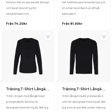
kvinnor har en passande design
har fukttransporterande tyg och
och laserskuret tyg för
en smal racerback-profil på
obegränsad röre..
baksidan f..
Från 74.20kr
Från 81.90kr
Träning T-Shirt Långärmad Dam
Träning T-Shirt Långärmad Herr
TriDri-tröjan med långärmad
TriDri långärmade prestanda-t-
prestanda för kvinnor är
shirt är designad med mjukt, lätt
designad med ett mjukt, lätt tyg
tyg som är perfekt under träning