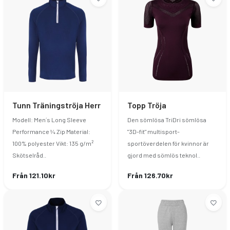
Tunn Träningströja Herr
Topp Tröja
Modell: Men´s Long Sleeve
Den sömlösa TriDri sömlösa
Performance ¼ Zip Material:
"3D-fit" multisport-
100% polyester Vikt: 135 g/m²
sportöverdelen för kvinnor är
Skötselråd..
gjord med sömlös teknol..
Från 121.10kr
Från 126.70kr