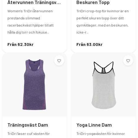
Återvunnen Träningsväst Slim Dam
Beskuren Topp
Women's TriDri återvunnen
TriDri crop-top för kvinnor är en
prestanda slimmad
perfekt skuren topp över ditt
racerbackväst hjälper till att
gymkitlager, med en beskuren,
hålla dig torr och fokuse..
icke-r..
Från 62.30kr
Från 63.00kr
Träningsväst Dam
Yoga Linne Dam
TriDri 'laser cut' västen för
TriDri-yogavästen för kvinnor