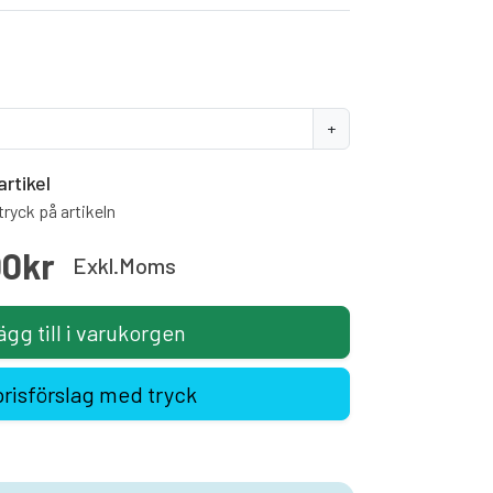
+
artikel
ryck på artikeln
00kr
Exkl.moms
ägg till i varukorgen
prisförslag med tryck