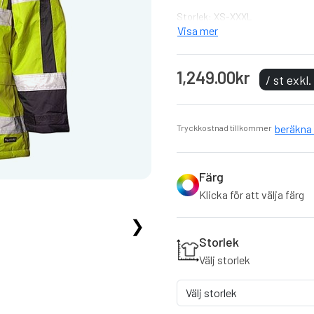
Storlek: XS-XXXL
Visa mer
Vinterparkas fodrad med Qu
Vind- och vattentät varse
1,249.00kr
Varseljackan uppfyller säke
/ st exkl
Svenskt märke
beräkna 
Tryckkostnad tillkommer
Färg
Klicka för att välja färg
❯
Storlek
Välj storlek