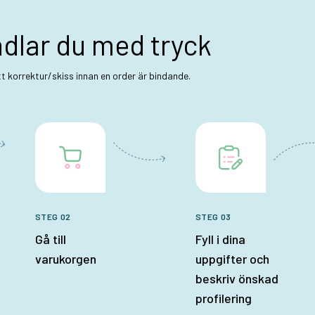
ndlar du med tryck
ett korrektur/skiss innan en order är bindande.
STEG 02
STEG 03
Gå till
Fyll i dina
varukorgen
uppgifter och
beskriv önskad
profilering