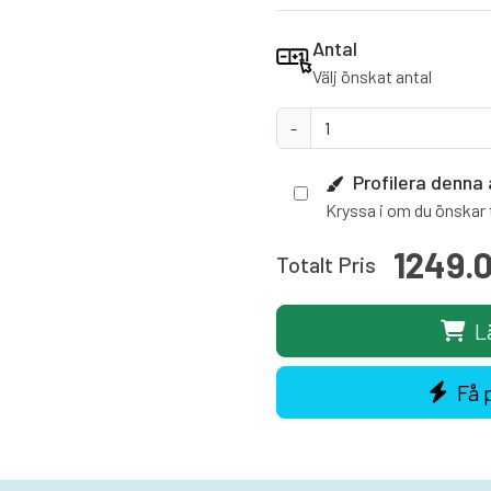
Antal
Välj önskat antal
-
Profilera denna 
Kryssa i om du önskar t
1249.
Totalt Pris
L
Få 