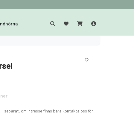
yndhörna
rsel
oner
till separat, om intresse finns bara kontakta oss för