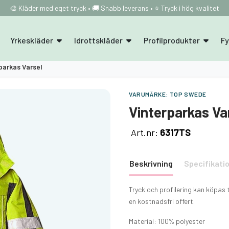
🎨 Kläder med eget tryck • 🚚 Snabb leverans • ⭐ Tryck i hög kvalitet
Yrkeskläder
Idrottskläder
Profilprodukter
F
parkas Varsel
VARUMÄRKE:
TOP SWEDE
Vinterparkas Va
Art.nr:
6317TS
Beskrivning
Specifikati
Tryck och profilering kan köpas 
en kostnadsfri offert.
Material: 100% polyester