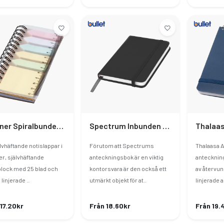
Spinner Spiralbunden Anteckningsbok Med Färgade Självhäftande Notiser
Spectrum Inbunden Anteckningsbok A6
lvhäftande notislappar i
Förutom att Spectrums
Thalaasa 
er, självhäftande
anteckningsbok är en viktig
anteckning
block med 25 blad och
kontorsvara är den också ett
av återvun
 linjerade ..
utmärkt objekt för at..
linjerade a
 17.20kr
Från 18.60kr
Från 19.