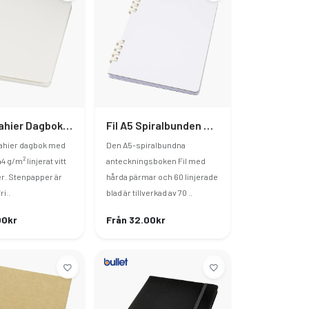
Shale Cahier Dagbok I Stenpapper
Fil A5 Spiralbunden Anteckningsbok Med Hårt Omslag Av RCS-Återvunnet Material
cahier dagbok med
Den A5-spiralbundna
4 g/m² linjerat vitt
anteckningsboken Fil med
r. Stenpapper är
hårda pärmar och 60 linjerade
ri..
blad är tillverkad av 70 ..
00kr
Från 32.00kr