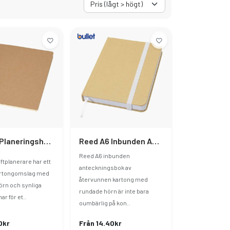
Slyk A5 Planeringshäfte
Reed A6 Inbunden Anteckningsbok Olinjerat Av Återvunnet Material
Reed A6 inbunden
ftplanerare har ett
anteckningsbok av
kartongomslag med
återvunnen kartong med
rn och synliga
rundade hörn är inte bara
 för et..
oumbärlig på kon..
0kr
Från 14.40kr