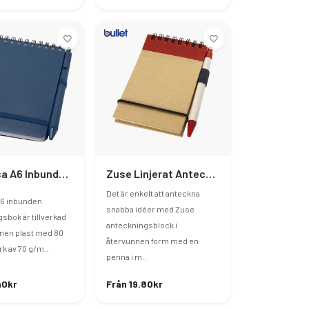
Thalaasa A6 Inbunden Anteckningsbok Av Återvunnen Plast Och Med Kulspetspenna (svart Bläck)
Zuse Linjerat Anteckningsblock A7 Av Återvunna Material Med Penna
Det är enkelt att anteckna
A6 inbunden
snabba idéer med Zuse
sbok är tillverkad
anteckningsblock i
nen plast med 80
återvunnen form med en
rk av 70 g/m..
penna i m..
40kr
Från 19.80kr