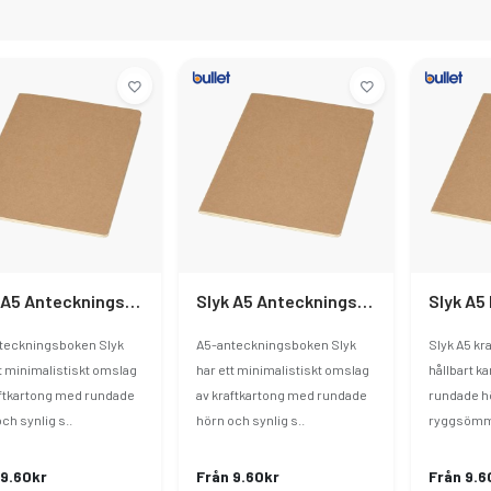
Slyk A5 Anteckningsbok Av Kraftpapper Med Linjerade Sidor
Slyk A5 Anteckningsbok Av Kraftpapper Med Prickade Sidor
teckningsboken Slyk
A5-anteckningsboken Slyk
Slyk A5 kra
t minimalistiskt omslag
har ett minimalistiskt omslag
hållbart 
aftkartong med rundade
av kraftkartong med rundade
rundade hö
ch synlig s..
hörn och synlig s..
ryggsömmar
 9.60kr
Från 9.60kr
Från 9.6