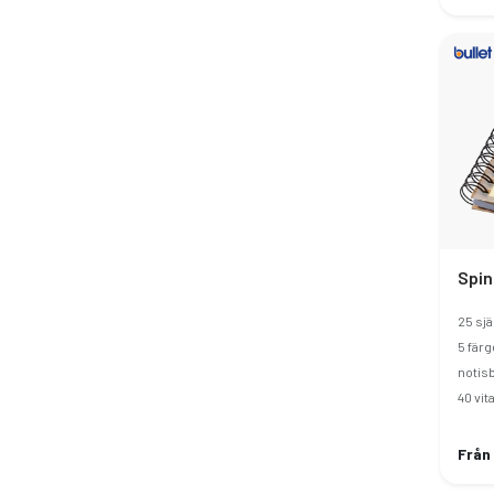
25 sjä
5 färg
notis
40 vita
Från