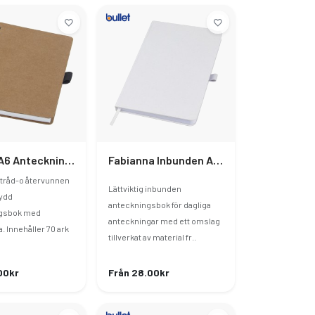
Cobble A6 Anteckningsbok Tråd-Och Återvunnen Kartong Med Mineralpapper
Fabianna Inbunden Anteckningsbok Av Återvunnet Papper
 tråd-o återvunnen
Lättviktig inbunden
ydd
anteckningsbok för dagliga
gsbok med
anteckningar med ett omslag
. Innehåller 70 ark
tillverkat av material fr..
00kr
Från 28.00kr