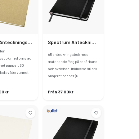
Mendel Anteckningsbok Av Återvunna Material
Spectrum Anteckningsbok A5 Med Tomma Sidor
den
A5 anteckningsbok med
gsbok med omslag
matchande färg på resårband
net papper, 60
och avdelare. Inklusive 96 ark
blad av återvunnet
olinjerat papper (6..
00kr
Från 37.00kr