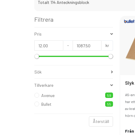
Totalt 114 Anteckningsblock
Filtrera
Pris
-
kr
Sök
Tillverkare
A5-an
Avenue
59
har et
Bullet
55
av kr
hörn o
Återställ
Från