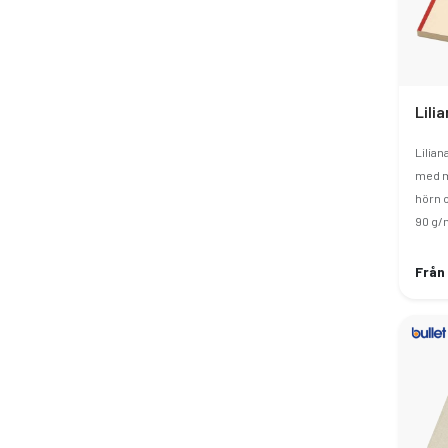
Lilia
med m
hörn o
90 g/
Från