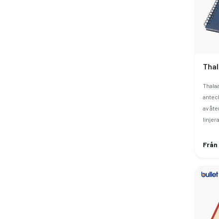
Thala
anteck
av åt
linjer
Från