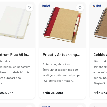
Spectrum Plus A6 Inbunden Anteckningsbok
Priestly Anteckningsbok Av Återvunna Material Med Penna
nbundna
A6 storlek
Anteckningsblock av
kningsboken Spectrum
kartongsk
återvunnet papper, med 60
A6 med rundade hörn är
antecknin
ark linjerat, återvunnet papper
ara oumbärlig på
pennslinga
i A6-storlek och match..
et u..
60 g/m² f..
 20.00kr
Från 26.00kr
Från 27.