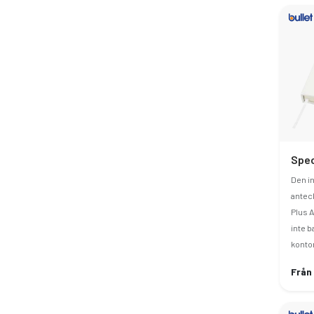
Den i
antec
Plus 
inte b
kontor
Från