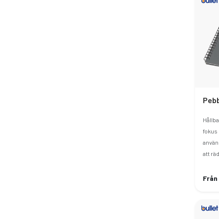
Hållb
fokus 
använ
att rä
Från