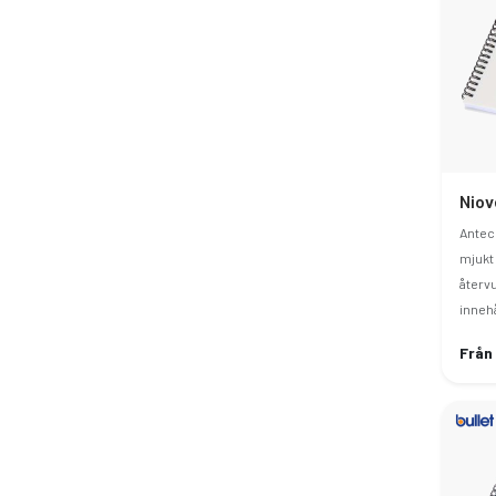
Antec
mjukt 
återv
innehå
Från