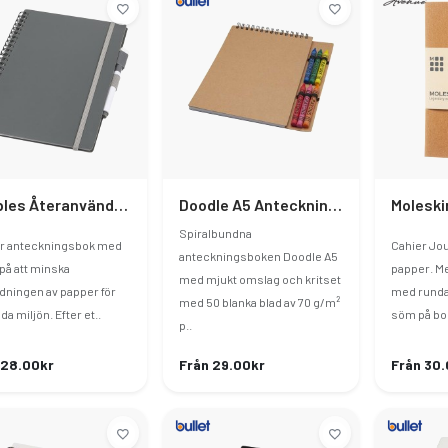
Pebbles Återanvändbar Anteckningsbok I A5-Storlek
Doodle A5 Anteckningsbok Med Mjukt Spiralomslag Och Kritset
Spiralbundna
ar anteckningsbok med
Cahier Jou
anteckningsboken Doodle A5
på att minska
papper. M
med mjukt omslag och kritset
dningen av papper för
med runda
med 50 blanka blad av 70 g/m²
dda miljön. Efter et..
söm på bo
p..
 28.00kr
Från 29.00kr
Från 30.