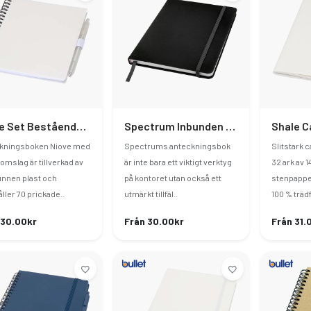
Niove Set Bestående Av Anteckningsbok Med Mjukt Omslag Av Återvunnen Plast Och Kulspetspenna (blått Bläck)
Spectrum Inbunden Anteckningsbok A5
kningsboken Niove med
Spectrums anteckningsbok
Slitstark 
omslag är tillverkad av
är inte bara ett viktigt verktyg
32 ark av 14
unnen plast och
på kontoret utan också ett
stenpappe
ller 70 prickade..
utmärkt tillfäl..
100 % trädf
 30.00kr
Från 30.00kr
Från 31.