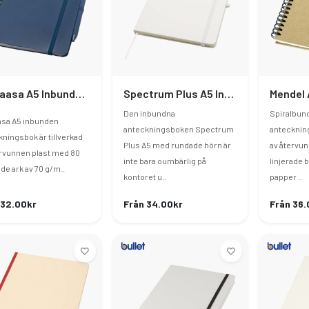
Thalaasa A5 Inbunden Anteckningsbok Av Återvunnen Plast Och Med Kulspetspenna (svart Bläck)
Spectrum Plus A5 Inbunden Anteckningsbok
Den inbundna
Spiralbun
asa A5 inbunden
anteckningsboken Spectrum
antecknin
ningsbok är tillverkad
Plus A5 med rundade hörn är
av återvun
ervunnen plast med 80
inte bara oumbärlig på
linjerade 
ade ark av 70 g/m..
kontoret u..
papper ..
 32.00kr
Från 34.00kr
Från 36.