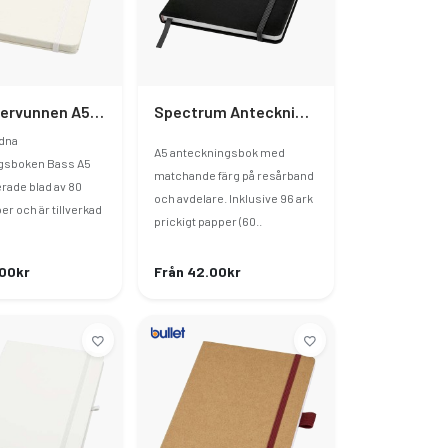
Bass Återvunnen A5-Anteckningsbok Med Linjerade Sidor
Spectrum Anteckningsbok A5 Med Prickade Sidor
dna
A5 anteckningsbok med
gsboken Bass A5
matchande färg på resårband
erade blad av 80
och avdelare. Inklusive 96 ark
r och är tillverkad
prickigt papper (60..
.00kr
Från 42.00kr