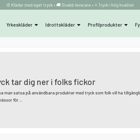
🎨 Kläder med eget tryck • 🚚 Snabb leverans • ⭐ Tryck i hög kvalitet
Yrkeskläder
Idrottskläder
Profilprodukter
F
 tar dig ner i folks fickor
ska man satsa på användbara produkter med tryck som folk vill ha tillgän
ässor för ...