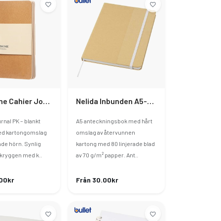
Moleskine Cahier Journal PK – Blankt Papper
Nelida Inbunden A5-Anteckningsbok Av Återvunnen Kartong
rnal PK – blankt
A5 anteckningsbok med hårt
ed kartongomslag
omslag av återvunnen
de hörn. Synlig
kartong med 80 linjerade blad
kryggen med k..
av 70 g/m² papper. Ant..
00kr
Från 30.00kr