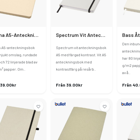
Liliana A5-Anteckningsbok Med Mjukt Omslag Av Sockerrör Och RPET
Spectrum Vit Anteckningsbok A5 Med Färgad Kontrast
Den inbun
na A5-anteckningsbok
Spectrum vit anteckningsbok
antecknin
jukt omslag, rundade
A5 med färgad kontrast. Vit A5
har 80 linj
ch 72 linjerade blad av
anteckningsbok med
g/m2 pappe
m² papper. Om..
kontrastfärg på resårb..
av å..
 39.00kr
Från 39.00kr
Från 40