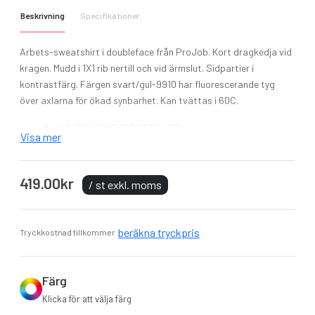
Beskrivning
Specifikationer
Arbets-sweatshirt i doubleface från ProJob. Kort dragkedja vid
kragen. Mudd i 1X1 rib nertill och vid ärmslut.
Sidpartier i
kontrastfärg. Färgen svart/gul-9910 har fluorescerande tyg
över axlarna för ökad synbarhet. Kan tvättas i 60C.
Modell: 2128 SWEATSHIRT ½ ZIP
Visa mer
Material: 80% bomull o 20% polyester, doubleface
Vikt: 320 g/m2
Skötselråd: Tvätt 60 ° C
419.00kr
/ st exkl. moms
Färg: Röd, Skyblue, Marinblå, Skogsgrön, Grå, Svart o
Svart/Gul
Storlek: XS-XXL
beräkna tryckpris
Tryckkostnad tillkommer
Färg
Klicka för att välja färg