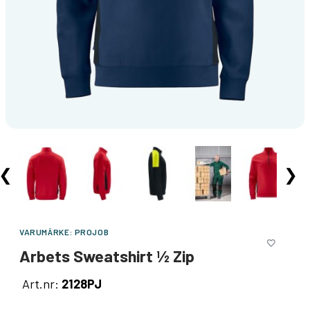
❮
❯
VARUMÄRKE:
PROJOB
Arbets Sweatshirt ½ Zip
Art.nr:
2128PJ