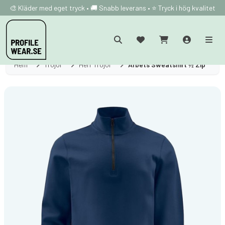
🎨 Kläder med eget tryck • 🚚 Snabb leverans • ⭐ Tryck i hög kvalitet
Hem
Tröjor
Herr Tröjor
Arbets Sweatshirt ½ Zip