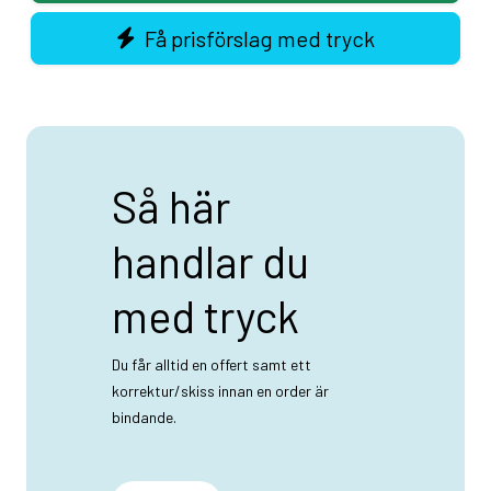
Här ger vi en överblick av de initiativ och nätverk som ProJob
aktivt arbetar med:
Få prisförslag med tryck
BSCI (Business Social Compliance Initiative)
Accord on Fire and Building Safety
Textile Exchange
Clean Shipping Index
Kemikaliegruppen SWEREA IVF
Så här
handlar du
med tryck
Du får alltid en offert samt ett
korrektur/skiss innan en order är
bindande.