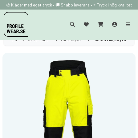
🎨 Kläder med eget tryck • 🚚 Snabb leverans • ⭐ Tryck i hög kvalitet
Hem
Varselkläder
Varselbyxor
Fodrad Midjebyxa