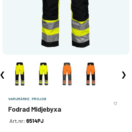
❮
❯
VARUMÄRKE:
PROJOB
Fodrad Midjebyxa
Art.nr:
6514PJ