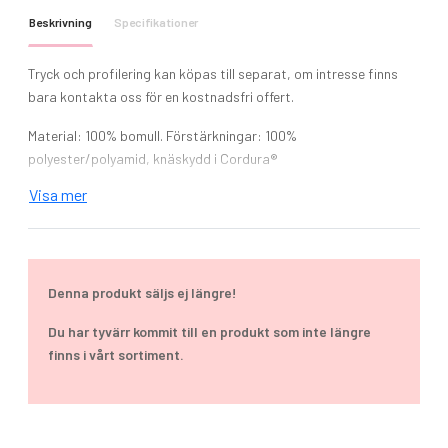
Beskrivning
Specifikationer
Tryck och profilering kan köpas till separat, om intresse finns
bara kontakta oss för en kostnadsfri offert.
Material: 100% bomull. Förstärkningar: 100%
polyester/polyamid, knäskydd i Cordura®
Visa mer
Vikt: 330g/m²
Två djupa sidfickor med Cordura®-förstärkning i sidorna.
Förstärkning i polyester fram på lår och baktill, som skyddar
användaren mot genomfärgning. Säljes med två lösa hängfickor.
Denna produkt säljs ej längre!
En D-ring fram. Benficka med telefonficka, pennficka och
verktygsficka. Tumstocksficka med verktygsficka, pennficka
Du har tyvärr kommit till en produkt som inte längre
och knivknapp. Knäskyddsfickor i Cordura®, öppning inifrån och
finns i vårt sortiment.
reglerbar höjd av knäskydden. Förstärkt längst ner på baksidan
av benen med Cordura®. Utanpåliggande bakfickor. Bakfickor
och benfickor är anpassade för Inbags.