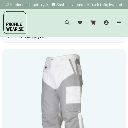
🎨 Kläder med eget tryck • 🚚 Snabb leverans • ⭐ Tryck i hög kvalitet
Hem
Målarbyxa