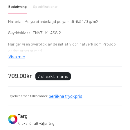
Beskrivning
Specifikationer
Material: Polyuretanbelagd polyamidtrikå 170 g/m2
Skyddsklass: EN471-KLASS 2
Här ger vi en överblick av de initiativ och nätverk som ProJob
aktivt arbetar med.
Visa mer
BSCI (Business Social Compliance Initiative)
Accord on Fire and Building Safety
709.00kr
Textile Exchange
/ st exkl. moms
Clean Shipping Index
Kemikaliegruppen SWEREA IVF
beräkna tryckpris
Tryckkostnad tillkommer
Färg
Klicka för att välja färg