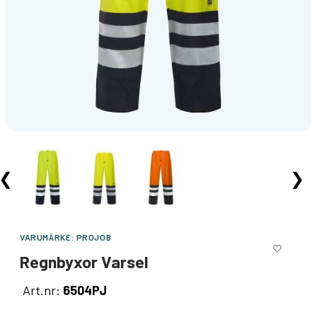
❮
❯
VARUMÄRKE:
PROJOB
Regnbyxor Varsel
Art.nr:
6504PJ