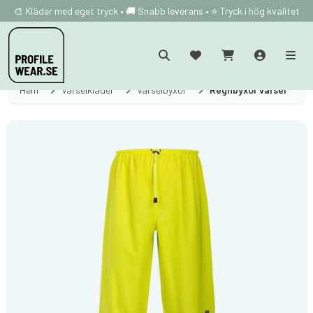
🎨 Kläder med eget tryck • 🚚 Snabb leverans • ⭐ Tryck i hög kvalitet
Hem
Varselkläder
Varselbyxor
Regnbyxor varsel