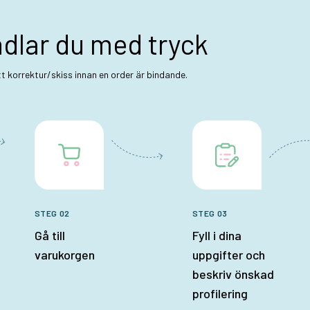
ndlar du med tryck
ett korrektur/skiss innan en order är bindande.
STEG 02
STEG 03
Gå till
Fyll i dina
varukorgen
uppgifter och
beskriv önskad
profilering