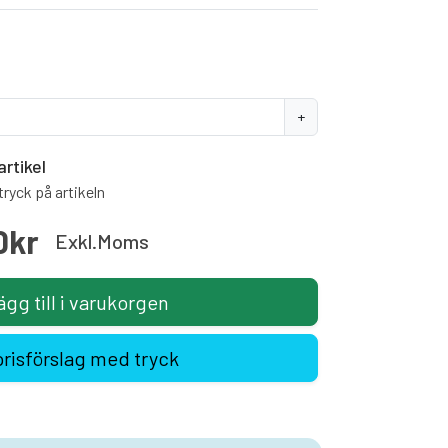
+
artikel
ryck på artikeln
0kr
Exkl.moms
ägg till i varukorgen
prisförslag med tryck