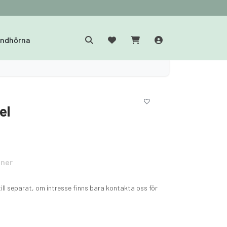
yndhörna
el
oner
till separat, om intresse finns bara kontakta oss för