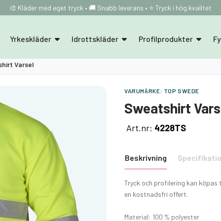
🎨 Kläder med eget tryck • 🚚 Snabb leverans • ⭐ Tryck i hög kvalitet
Yrkeskläder
Idrottskläder
Profilprodukter
F
hirt Varsel
VARUMÄRKE:
TOP SWEDE
Sweatshirt Vars
Art.nr:
4228TS
Beskrivning
Specifikati
Tryck och profilering kan köpas 
en kostnadsfri offert.
Material: 100 % polyester