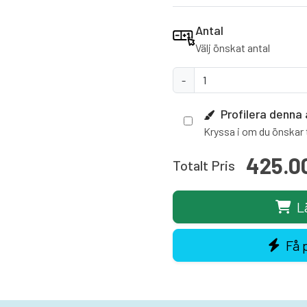
Antal
Välj önskat antal
-
Profilera denna 
Kryssa i om du önskar t
425.0
Totalt Pris
L
Få 