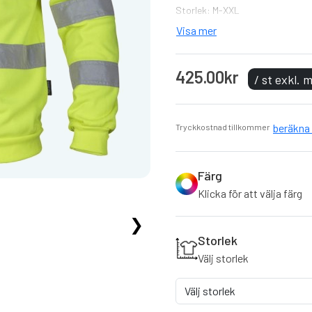
Storlek: M-XXL
Visa mer
Klassisk sweatshirt i varse
Svenskt märke.
425.00kr
Muddar som gör att den bi
/ st exkl.
Uppfyller säkerhetskrav EN 
Tröjan finns i 2 olika färger.
beräkna 
Tryckkostnad tillkommer
Färg
Klicka för att välja färg
❯
Storlek
Välj storlek