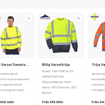
Billig Varsel Sweatshirt
Billig Varseltröja
Tröja Va
Modell: TWO TONE HI-VIS
isibility Varsel
Varseltröj
SWEATSHIRTVikt:
shirt med exceptionell
kontrastfä
300gsmMaterial: Shell
rt, passformen är
och flera r
Fabric: 65% Polyester, 35%
 och tyget är mjukt ..
och diagona
Bomull..
 309.40kr
Från 336.60kr
Från 341