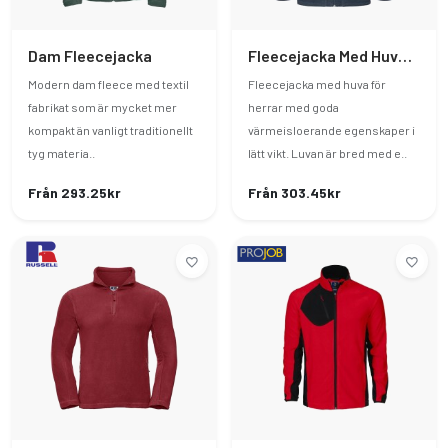
Dam Fleecejacka
Fleecejacka Med Huva Herr
Modern dam fleece med textil
Fleecejacka med huva för
fabrikat som är mycket mer
herrar med goda
kompakt än vanligt traditionellt
värmeisloerande egenskaper i
tyg materia..
lätt vikt. Luvan är bred med e..
Från 293.25kr
Från 303.45kr