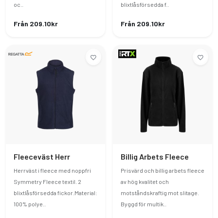
oc..
blixtlåsförsedda f..
Från 209.10kr
Från 209.10kr
Fleeceväst Herr
Billig Arbets Fleece
Herrväst i fleece med noppfri
Prisvärd och billig arbets fleece
Symmetry Fleece textil. 2
av hög kvalitet och
blixtlåsförsedda fickor.Material:
motståndskraftig mot slitage.
100% polye..
Byggd för multik..