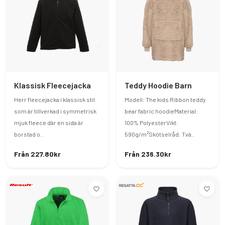
Klassisk Fleecejacka
Teddy Hoodie Barn
Herr fleecejacka i klassisk stil
Modell: The kids Ribbon teddy
som är tillverkad i symmetrisk
bear fabric hoodieMaterial:
mjuk fleece där en sida är
100% PolyesterVikt:
borstad o..
590g/m²Skötselråd: Tvä..
Från 227.80kr
Från 236.30kr