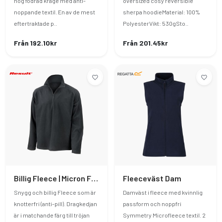
hög fodrad krage med anti-
oversized cosy reversible
noppande textil. En av de mest
sherpa hoodieMaterial: 100%
eftertraktade p..
PolyesterVikt: 530gSto..
Från 192.10kr
Från 201.45kr
Billig Fleece | Micron Fleece - Mid Layer Top
Fleeceväst Dam
Snygg och billig Fleece som är
Damväst i fleece med kvinnlig
knotterfri (anti-pill). Dragkedjan
passform och noppfri
är i matchande färg till tröjan
Symmetry Microfleece textil. 2