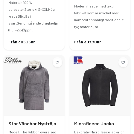
Material: 100 %
Modern fleece med textil
polyesterStorlek: S-XXLHög
fabrikat som är mycket mer
krageBlixtlås i
kompakt än vanligt traditionellt
svartGenomgående dragkedja
tyg material, m..
(Full-Zip)Öppn..
Från 305.15kr
Från 307.70kr
Stor Vändbar Myströja
Microfleece Jacka
Modell: The Ribbon oversized
Dekorativ Microfleece jacka för