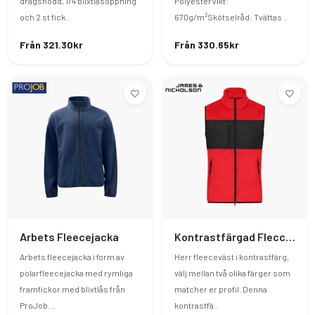
dragsnodd, 1/4 blixtlåsöppning
PolyesterVikt:
och 2 st fick..
670g/m²Skötselråd: Tvättas ..
Från 321.30kr
Från 330.65kr
Arbets Fleecejacka
Kontrastfärgad Flecceväst Herr
Arbets fleecejacka i form av
Herr fleeceväst i kontrastfärg,
polarfleecejacka med rymliga
välj mellan två olika färger som
framfickor med blixtlås från
matcher er profil. Denna
ProJob. ..
kontrastfä..