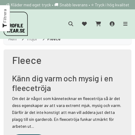
🎨 Kläder med eget tryck • 🚚 Snabb leverans • ⭐ Tryck i hög kvalitet
Filtrera
Hem
Tröjor
Fleece
Fleece
Känn dig varm och mysig i en
fleecetröja
Om det är något som kännetecknar en fleecetröja så är det
dess egenskaper av att vara extremt mjuk, mysig och varm.
Därför är det inte konstigt att man vill addera just detta
plagg till sin garderob. En fleecetröja funkar utmärkt för
arbeten ut...