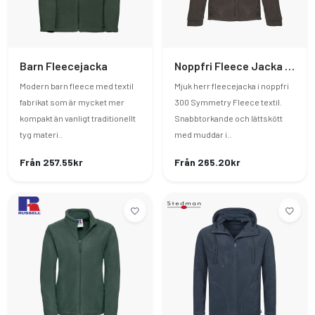
Barn Fleecejacka
Noppfri Fleece Jacka Herr
Modern barn fleece med textil
Mjuk herr fleecejacka i noppfri
fabrikat som är mycket mer
300 Symmetry Fleece textil.
kompakt än vanligt traditionellt
Snabbtorkande och lättskött
tyg materi..
med muddar i..
Från 257.55kr
Från 265.20kr