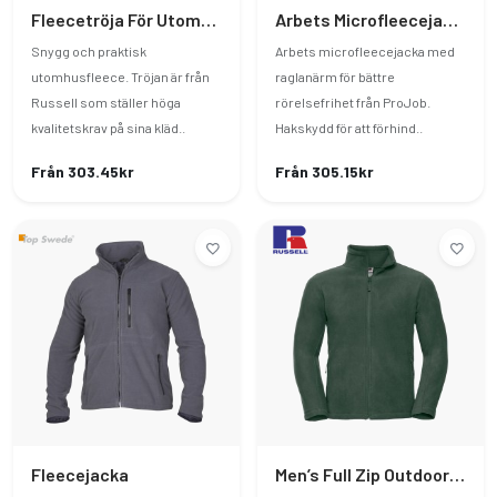
Fleecetröja För Utomhus | Quarter Zip Outdoor Fleece
Arbets Microfleecejacka
Snygg och praktisk
Arbets microfleecejacka med
utomhusfleece. Tröjan är från
raglanärm för bättre
Russell som ställer höga
rörelsefrihet från ProJob.
kvalitetskrav på sina kläd..
Hakskydd för att förhind..
Från 303.45kr
Från 305.15kr
Fleecejacka
Men’s Full Zip Outdoor Fleece