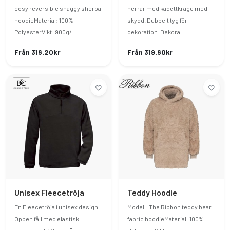
cosy reversible shaggy sherpa
herrar med kadettkrage med
hoodieMaterial: 100%
skydd. Dubbelt tyg för
PolyesterVikt: 900g/..
dekoration. Dekora..
Från 316.20kr
Från 319.60kr
Unisex Fleecetröja
Teddy Hoodie
En Fleecetröja i unisex design.
Modell: The Ribbon teddy bear
Öppen fåll med elastisk
fabric hoodieMaterial: 100%