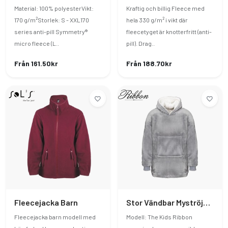
Material: 100% polyesterVikt:
Kraftig och billig Fleece med
170 g/m²Storlek: S - XXL170
hela 330 g/m² i vikt där
series anti-pill Symmetry®
fleecetyget är knotterfritt (anti-
micro fleece (L..
pill). Drag..
Från 161.50kr
Från 188.70kr
Fleecejacka Barn
Stor Vändbar Myströja Barn
Fleecejacka barn modell med
Modell: The Kids Ribbon