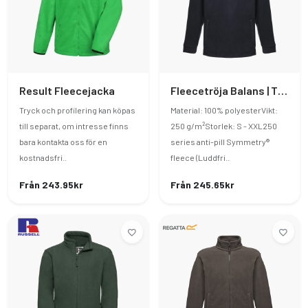
Result Fleecejacka
Fleecetröja Balans | Thor Overhead Fleece
Tryck och profilering kan köpas
Material: 100% polyesterVikt:
till separat, om intresse finns
250 g/m²Storlek: S - XXL250
bara kontakta oss för en
series anti-pill Symmetry®
kostnadsfri..
fleece (Luddfri..
Från 243.95kr
Från 245.65kr