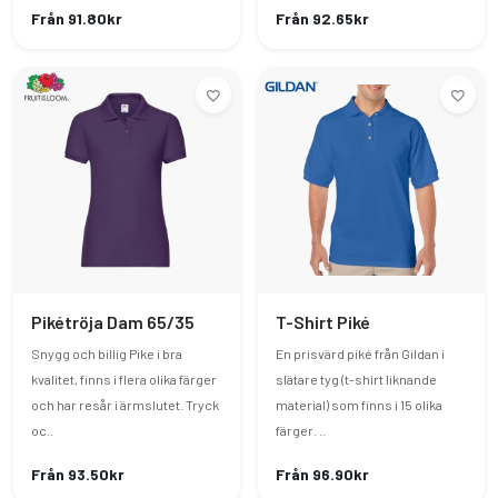
Från 91.80kr
Från 92.65kr
Pikétröja Dam 65/35
T-Shirt Piké
Snygg och billig Pike i bra
En prisvärd piké från Gildan i
kvalitet, finns i flera olika färger
slätare tyg (t-shirt liknande
och har resår i ärmslutet. Tryck
material) som finns i 15 olika
oc..
färger. ..
Från 93.50kr
Från 96.90kr