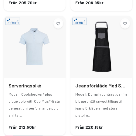
Från 205.70kr
Från 209.95kr
Serveringspiké
Jeansförkläde Med Snygga Kontraster
Modell: Coolchecker® plus
Modell: Domain contrast denim
piqué polo with CoolPlus®Nästa
bib apronEtt snyggt tillägg till
generation i performance polo
jeansförkläden med stora
shirts. ..
pistolm..
Från 212.50kr
Från 220.15kr