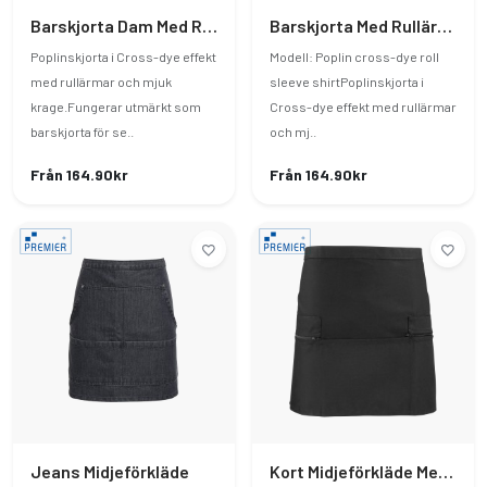
Barskjorta Dam Med Rullärmar I Poplin Stil
Barskjorta Med Rullärmar I Poplin Stil
Poplinskjorta i Cross-dye effekt
Modell: Poplin cross-dye roll
med rullärmar och mjuk
sleeve shirtPoplinskjorta i
krage.Fungerar utmärkt som
Cross-dye effekt med rullärmar
barskjorta för se..
och mj..
Från 164.90kr
Från 164.90kr
Jeans Midjeförkläde
Kort Midjeförkläde Med Ficka Och Blixtlås