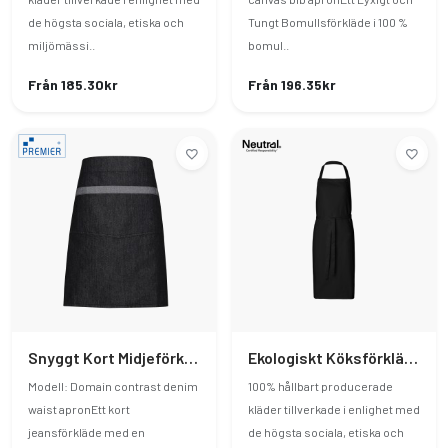
de högsta sociala, etiska och
Tungt Bomullsförkläde i 100 %
miljömässi..
bomul..
Från 185.30kr
Från 196.35kr
Snyggt Kort Midjeförkläde I Jeans Med Kontraster
Ekologiskt Köksförkläde För Barn
Modell: Domain contrast denim
100% hållbart producerade
waist apronEtt kort
kläder tillverkade i enlighet med
jeansförkläde med en
de högsta sociala, etiska och