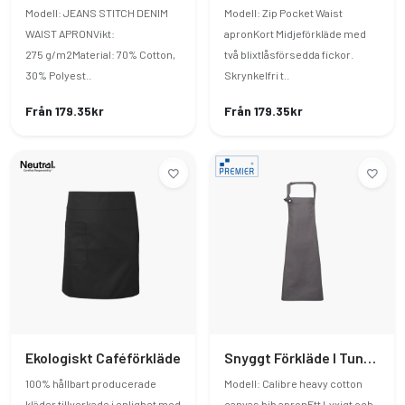
Modell: JEANS STITCH DENIM
Modell: Zip Pocket Waist
WAIST APRONVikt:
apronKort Midjeförkläde med
275 g/m2Material: 70% Cotton,
två blixtlåsförsedda fickor.
30% Polyest..
Skrynkelfri t..
Från 179.35kr
Från 179.35kr
Ekologiskt Caféförkläde
Snyggt Förkläde I Tung Bomullscanvas
100% hållbart producerade
Modell: Calibre heavy cotton
kläder tillverkade i enlighet med
canvas bib apronEtt Lyxigt och