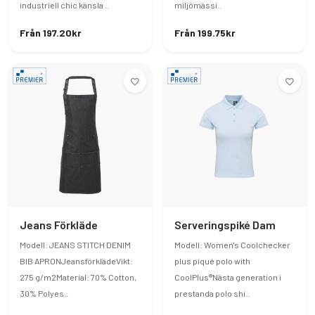
industriell chic känsla ..
miljömässi..
Från 197.20kr
Från 199.75kr
Jeans Förkläde
Serveringspiké Dam
Modell: JEANS STITCH DENIM
Modell: Women's Coolchecker
BIB APRONJeansförklädeVikt:
plus piqué polo with
275 g/m2Material: 70% Cotton,
CoolPlus®Nästa generation i
30% Polyes..
prestanda polo shi..