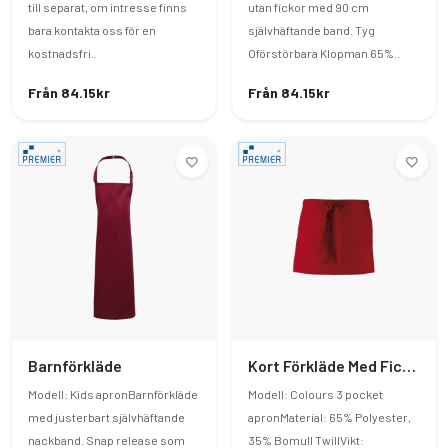
till separat, om intresse finns
utan fickor med 90 cm
bara kontakta oss för en
självhäftande band. Tyg
kostnadsfri..
Oförstörbara Klopman 65%..
Från 84.15kr
Från 84.15kr
Barnförkläde
Kort Förkläde Med Fickor
Modell: Kids apronBarnförkläde
Modell: Colours 3 pocket
med justerbart självhäftande
apronMaterial: 65% Polyester,
nackband. Snap release som
35% Bomull TwillVikt: