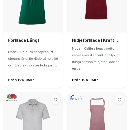
Förkläde Långt
Midjeförkläde I Kraftig Bomullscanvas
Modell: Calibre heavy cotton
Modell: Colours bar apronEtt
canvas waist apronDetta lyxigt
elegant långt förkläde på hela 80
tunga canvas midjeförkläde är
cm. En praktisk stor ficka på fr..
en pe..
Från 124.95kr
Från 124.95kr