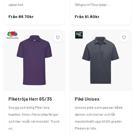
säkerhet..
195gm/m²Storlekar:..
Från 86.70kr
Från 91.80kr
Pikétröja Herr 65/35
Piké Unisex
Snygg och billig Pike i bra
Unisex piké som passar både
kvalitet, finns i flera olika färger
damer och herrar och tål
och har resår i ärmslutet. Tryck
maskintvätt upp till 60 grader.
oc..
Pikéen är tillv..