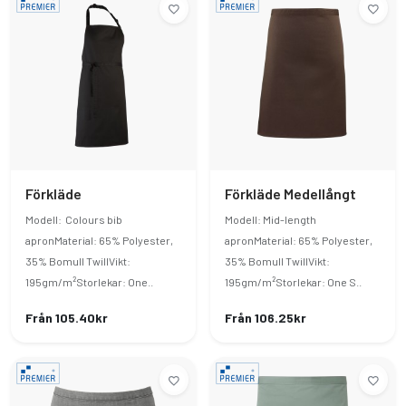
Förkläde
Förkläde Medellångt
Modell: Colours bib
Modell: Mid-length
apronMaterial: 65% Polyester,
apronMaterial: 65% Polyester,
35% Bomull TwillVikt:
35% Bomull TwillVikt:
195gm/m²Storlekar: One..
195gm/m²Storlekar: One S..
Från 105.40kr
Från 106.25kr