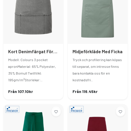
Kort Denimfärgat Förkläde Med Fickor
Midjeförkläde Med Ficka
Modell: Colours 3 pocket
Tryck och profilering kan köpas
apronMaterial: 65% Polyester,
till separat, om intresse finns
35% Bomull TwillVikt:
bara kontakta oss för en
195gm/m²Storlekar:..
kostnadsfri..
Från 107.10kr
Från 116.45kr