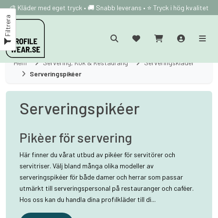
🎨 Kläder med eget tryck • 🚚 Snabb leverans • ⭐ Tryck i hög kvalitet
Filtrera
Hem
Servering, Kök & Restaurang
Serveringskläder
Serveringspikéer
Serveringspikéer
Pikèer för servering
Här finner du vårat utbud av pikéer för servitörer och
servitriser. Välj bland många olika modeller av
serveringspikéer för både damer och herrar som passar
utmärkt till serveringspersonal på restauranger och caféer.
Hos oss kan du handla dina profilkläder till di...