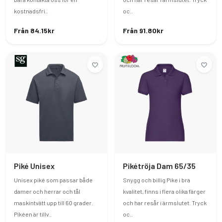
kostnadsfri..
oc..
Från 84.15kr
Från 91.80kr
Piké Unisex
Pikétröja Dam 65/35
Unisex piké som passar både
Snygg och billig Pike i bra
damer och herrar och tål
kvalitet, finns i flera olika färger
maskintvätt upp till 60 grader.
och har resår i ärmslutet. Tryck
Pikéen är tillv..
oc..