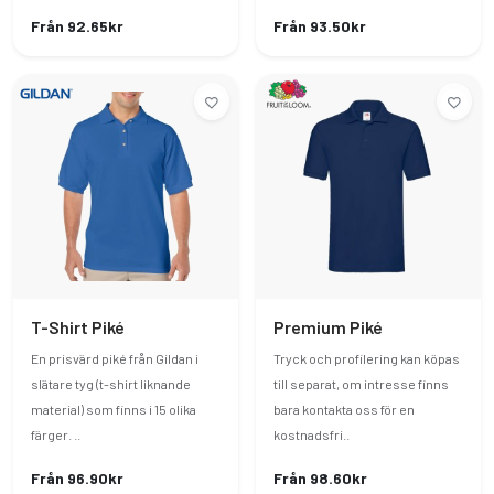
Från 92.65kr
Från 93.50kr
T-Shirt Piké
Premium Piké
En prisvärd piké från Gildan i
Tryck och profilering kan köpas
slätare tyg (t-shirt liknande
till separat, om intresse finns
material) som finns i 15 olika
bara kontakta oss för en
färger. ..
kostnadsfri..
Från 96.90kr
Från 98.60kr