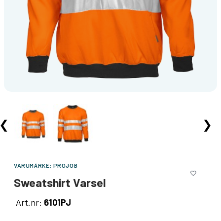
❮
❯
VARUMÄRKE:
PROJOB
Sweatshirt Varsel
Art.nr:
6101PJ