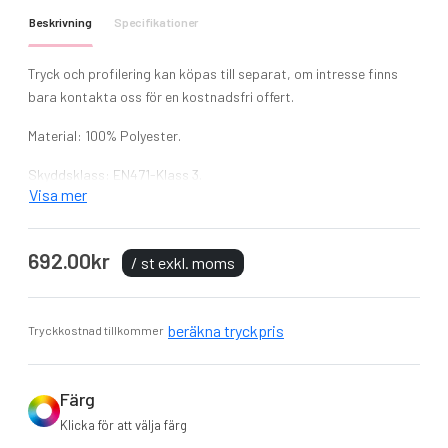
Beskrivning
Specifikationer
Tryck och profilering kan köpas till separat, om intresse finns
bara kontakta oss för en kostnadsfri offert.
Material: 100% Polyester.
Skyddsklass: EN471-Klass 3.
Visa mer
Ribbstickad sweatshirt med rund hals. Mudd nertill och i ärmslut.
Här ger vi en överblick av de initiativ och nätverk som ProJob
692.00kr
/ st exkl. moms
aktivt arbetar med.
BSCI (Business Social Compliance Initiative)
beräkna tryckpris
Tryckkostnad tillkommer
Accord on Fire and Building Safety
Textile Exchange
Clean Shipping Index
Färg
Kemikaliegruppen SWEREA IVF
Klicka för att välja färg