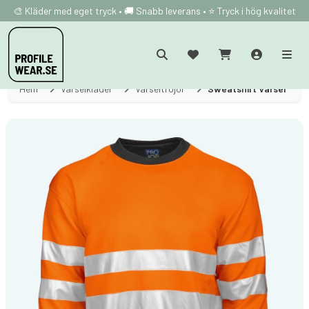
🎨 Kläder med eget tryck • 🚚 Snabb leverans • ⭐ Tryck i hög kvalitet
Hem
Varselkläder
Varseltröjor
Sweatshirt Varsel