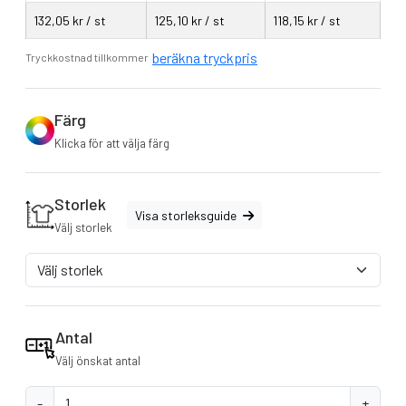
Storlek: XS-2XL
132,05 kr / st
125,10 kr / st
118,15 kr / st
OBS! - 2XL kostar 115 exkl moms
beräkna tryckpris
Tryckkostnad tillkommer
Färg
Klicka för att välja färg
Storlek
Visa storleksguide
Välj storlek
Antal
Välj önskat antal
-
+