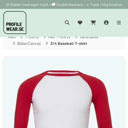
🎨 Kläder med eget tryck • 🚚 Snabb leverans • ⭐ Tryck i hög kvalitet
Hem
T-shirts
Herr T-shirts
Varumärke
Bella+Canvas
3/4 Baseball T-shirt