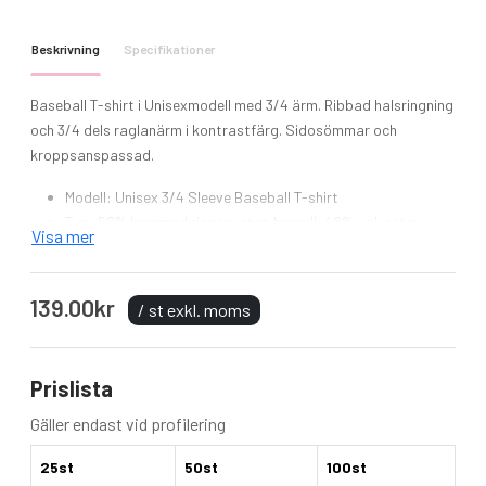
Beskrivning
Specifikationer
Baseball T-shirt i Unisexmodell med 3/4 ärm. Ribbad halsringning
och 3/4 dels raglanärm i kontrastfärg. Sidosömmar och
kroppsanspassad.
Modell: Unisex 3/4 Sleeve Baseball T-shirt
Tyg: 52% kammad ringspunnen bomull, 48% polyester,
Visa mer
Triblendfärger: 50% polyester, 25% kammad ringspunnen
bomull, 25% viskos
Vikt: 122 g/m² (Triblend: 128 g/m²)
139.00kr
/ st exkl. moms
Färg. White/Dark Grey, White/Navy, White/Red,
White/Black, White/ Deep Heather, White/True Royal,
White/Neon Blue, White Fleck/Charcoal Black Triblend,
Prislista
White/Neon Orange, White/Neon Pink, White/Neon Yellow,
White/Asphalt, White/Denim, White/Kelly Green,
Gäller endast vid profilering
White/Maroon, Black/White, Black/True Royal, Black/Deep
25st
50st
100st
Heather, Grey/Navy Triblend, Grey/Red Triblend.