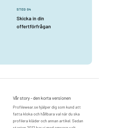
STEG 04
Skicka in din
offertförfrågan
Vår story - den korta versionen
Profilewear.se hjälper dig som kund att
fatta kloka och hållbara val när du ska
profilera kläder och annan artikel. Sedan
starten 2012 har vi med omsorg valt