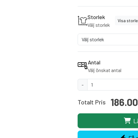
Storlek
Visa storl
Välj storlek
Antal
Välj önskat antal
-
186.0
Totalt Pris
L
Få 