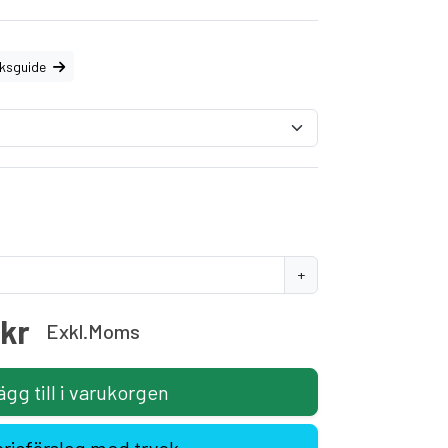
eksguide
+
0kr
Exkl.moms
ägg till i varukorgen
prisförslag med tryck