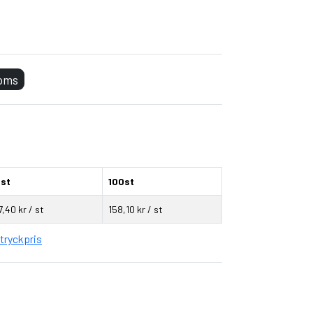
t
ifter
moms
st
100st
7,40 kr / st
158,10 kr / st
tryckpris