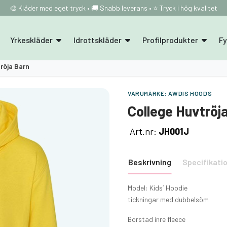
🎨 Kläder med eget tryck • 🚚 Snabb leverans • ⭐ Tryck i hög kvalitet
Yrkeskläder
Idrottskläder
Profilprodukter
F
röja Barn
VARUMÄRKE:
AWDIS HOODS
College Huvtröj
Art.nr:
JH001J
Beskrivning
Specifikati
Model: Kids´ Hoodie
tickningar med dubbelsöm
Borstad inre fleece