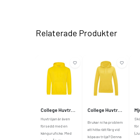
Relaterade Produkter
College Huvtröja
College Huvtröja Dam
Huvtröjan är även
Sk
Brukar ni ha problem
försedd med en
för
att hitta rätt färg vid
känguruficka. Med
(Ju
köpa av tröja? Denna