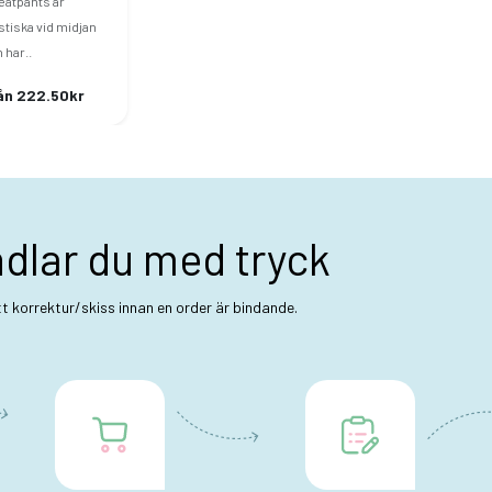
atpants är
stiska vid midjan
 har..
ån 222.50kr
ndlar du med tryck
ett korrektur/skiss innan en order är bindande.