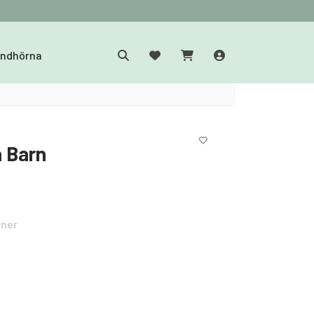
yndhörna
a Barn
oner