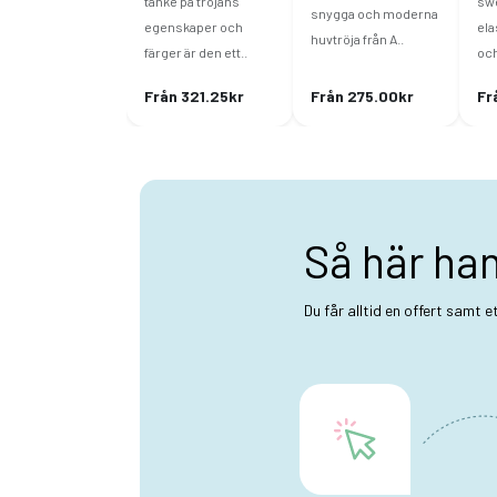
tanke på tröjans
swe
snygga och moderna
egenskaper och
ela
huvtröja från A..
färger är den ett..
och
Från 321.25kr
Från 275.00kr
Fr
Så här ha
Du får alltid en offert samt 