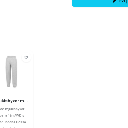
Mjukisbyxor med elastiska muddar Barn
öna mjukisbyxor
 barn från AWDis
st Hoods). Dessa