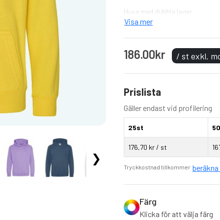
Huva med dubbla lager
Visa mer
Ribbad manschett och nederkan
Ingen dragsko enligt EUs föreskr
186.00kr
/ st exkl. 
Känguru ficka
Lätt avtagbar etikett
Prislista
Mjuk bomull
Gäller endast vid profilering
25st
50
176,70 kr / st
16
❯
beräkna 
Tryckkostnad tillkommer
Färg
Klicka för att välja färg